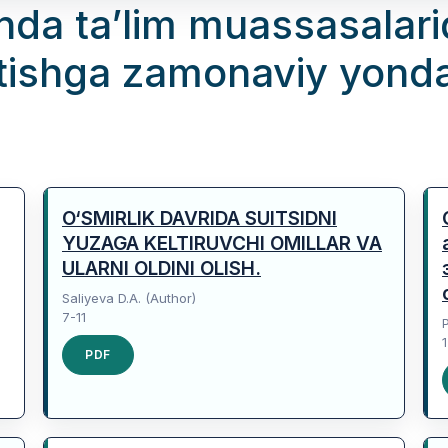
da taʼlim muassasalari
 etishga zamonaviy yond
O‘SMIRLIK DAVRIDA SUITSIDNI
YUZAGA KELTIRUVCHI OMILLAR VA
ULARNI OLDINI OLISH.
Saliyeva D.A. (Author)
7-11
PDF