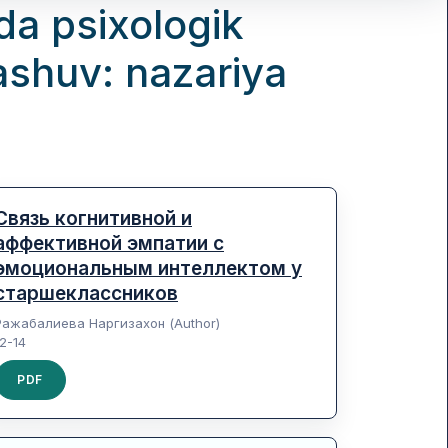
da psixologik
ashuv: nazariya
Связь когнитивной и
аффективной эмпатии с
эмоциональным интеллектом у
старшеклассников
Ражабалиева Наргизахон (Author)
12-14
PDF