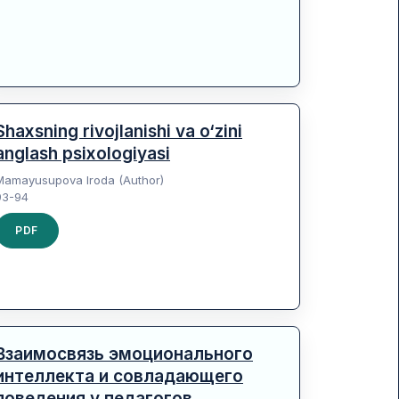
Shaxsning rivojlanishi va o‘zini
anglash psixologiyasi
Mamayusupova Iroda (Author)
93-94
PDF
Взаимосвязь эмоционального
интеллекта и совладающего
поведения у педагогов