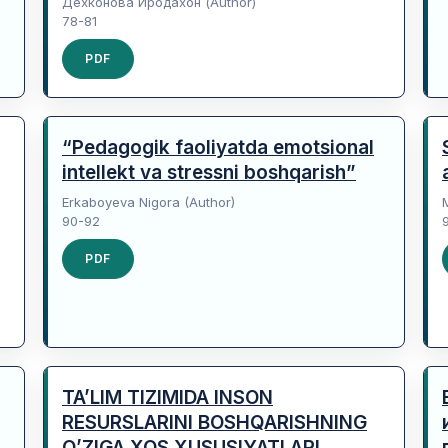
Дехконова Иродахон (Author)
78-81
PDF
“Pedagogik faoliyatda emotsional
intellekt va stressni boshqarish”
Erkaboyeva Nigora (Author)
90-92
PDF
TA’LIM TIZIMIDA INSON
RESURSLARINI BOSHQARISHNING
O’ZIGA XOS XUSUSIYATLARI.