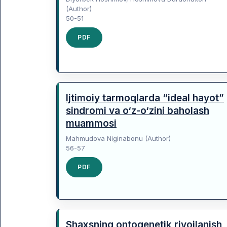
(Author)
50-51
PDF
Ijtimoiy tarmoqlarda “ideal hayot”
sindromi va o‘z-o‘zini baholash
muammosi
Mahmudova Niginabonu (Author)
56-57
PDF
Shaxsning ontogenetik rivojlanish