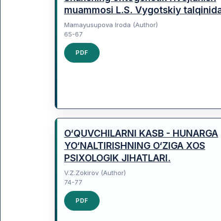
muammosi L.S. Vygotskiy talqinid
Mamayusupova Iroda (Author)
65-67
PDF
O‘QUVCHILARNI KASB - HUNARGA
YO‘NALTIRISHNING O‘ZIGA XOS
PSIXOLOGIK JIHATLARI.
V.Z.Zokirov (Author)
74-77
PDF