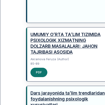
UMUMIY OʼRTА TА’LIM TIZIMIDА
PSIXOLOGIK XIZMАTNING
DOLZARB MASALALARI: JAHON
TAJRIBASI ASOSIDA
Аkramova Feruza (Author)
85-89
PDF
Dars jarayonida ta’lim trendlaridan
foydalanishning psixologik
xususiyatlari