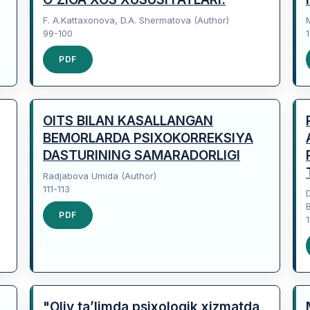
F. A.Kattaxonova, D.A. Shermatova (Author)
99-100
PDF
OITS BILAN KASALLANGAN
BEMORLARDA PSIXOKORREKSIYA
DASTURINING SAMARADORLIGI
Radjabova Umida (Author)
111-113
PDF
1
"Oliy ta’limda psixologik xizmatda