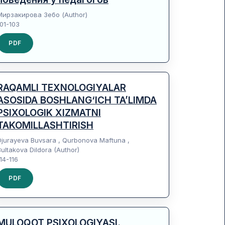
Мирзакирова Зебо (Author)
101-103
PDF
RAQAMLI TEXNOLOGIYALAR
ASOSIDA BOSHLANG‘ICH TA’LIMDA
PSIXOLOGIK XIZMATNI
TAKOMILLASHTIRISH
Djurayeva Buvsara , Qurbonova Maftuna ,
Bultakova Dildora (Author)
14-116
PDF
MULOQOT PSIXOLOGIYASI.