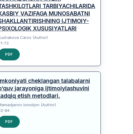
TASHKILOTLARI TARBIYACHILARIDA
KASBIY VAZIFAGA MUNOSABATNI
SHAKLLANTIRISHNING IJTIMOIY-
PSIXOLOGIK XUSUSIYATLARI
Kushakova Caros (Author)
71-73
PDF
Imkoniyati cheklangan talabalarni
o‘quv jarayoniga ijtimoiylashuvini
tadqiq etish metodlari.
Mamadjanov Ismoiljon (Author)
82-84
PDF