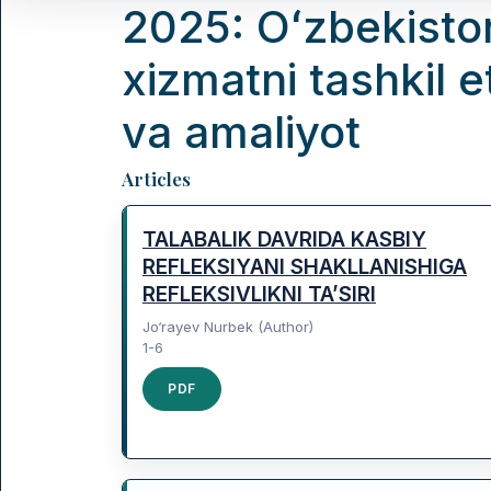
2025: Oʻzbekiston
xizmatni tashkil
va amaliyot
Table of Contents
Articles
TALABALIK DAVRIDA KASBIY
REFLEKSIYANI SHAKLLANISHIGA
REFLEKSIVLIKNI TA’SIRI
Jo‘rayev Nurbek (Author)
1-6
PDF