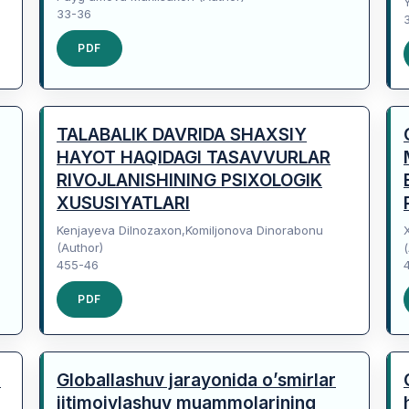
33-36
PDF
TALABALIK DAVRIDA SHAXSIY
HAYOT HAQIDAGI TASAVVURLAR
RIVOJLANISHINING PSIXOLOGIK
XUSUSIYATLARI
Kenjayeva Dilnozaxon,Komiljonova Dinorabonu
(Author)
455-46
PDF
S
Globallashuv jarayonida o’smirlar
ijtimoiylashuv muammolarining