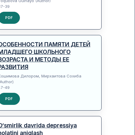
Yoqubova Gulhayo (Author)
37-39
PDF
ОСОБЕННОСТИ ПАМЯТИ ДЕТЕЙ
МЛАДШЕГО ШКОЛЬНОГО
ВОЗРАСТА И МЕТОДЫ ЕЕ
РАЗВИТИЯ
Хошимова Дилором, Мирхаитова Сохиба
(Author)
47-49
PDF
O‘smirlik davrida depressiya
holatini aniqlash