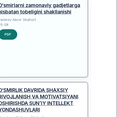
O‘smirlarni zamonaviy gadjetlarga
nisbatan tobeligini shakllanishi
Temirov Abror (Author)
25-28
PDF
O‘SMIRLIK DAVRIDA SHAXSIY
RIVOJLANISH VA MOTIVATSIYANI
OSHIRISHDA SUN’IY INTELLEKT
YONDASHUVLARI