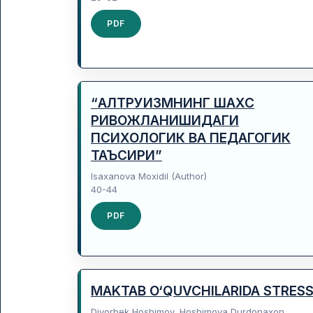
PDF
“АЛТРУИЗМНИНГ ШАХС
РИВОЖЛАНИШИДАГИ
ПСИХОЛОГИК ВА ПЕДАГОГИК
ТАЪСИРИ”
Isаxаnоvа Mоxidil (Author)
40-44
PDF
MAKTAB O‘QUVCHILARIDA STRES
Diyorbek Hoshimov, Hoshimova Durdonaxon