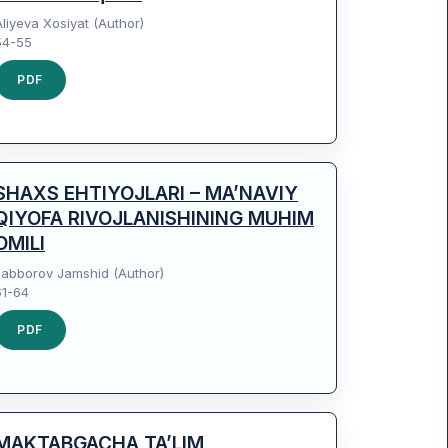
Aliyeva Xosiyat (Author)
54-55
PDF
SHAXS EHTIYOJLARI – MA’NAVIY
QIYOFA RIVOJLANISHINING MUHIM
OMILI
Jabborov Jamshid (Author)
61-64
PDF
MAKTABGACHA TA’LIM