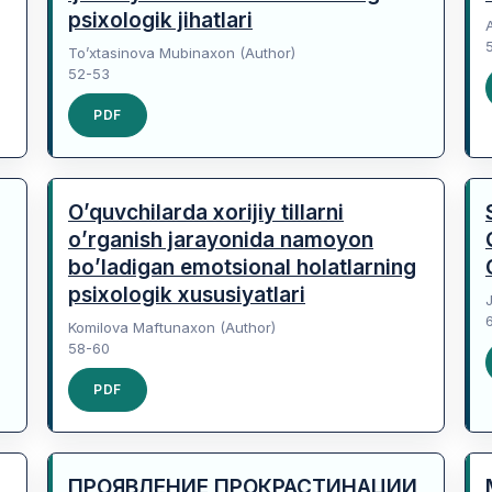
psixologik jihatlari
To’xtasinova Mubinaxon (Author)
52-53
PDF
O’quvchilarda xorijiy tillarni
o’rganish jarayonida namoyon
bo’ladigan emotsional holatlarning
psixologik xususiyatlari
Komilova Maftunaxon (Author)
58-60
PDF
ПРОЯВЛЕНИЕ ПРОКРАСТИНАЦИИ