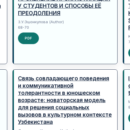
a
У СТУДЕНТОВ И СПОСОБЫ ЕЁ
ПРЕОДОЛЕНИЯ
З.У.Эшонкулова (Author)
68-70
PDF
Связь совладающего поведения
и коммуникативной
толерантности в юношеском
возрасте: новаторская модель
для решения социальных
вызовов в культурном контексте
Узбекистана