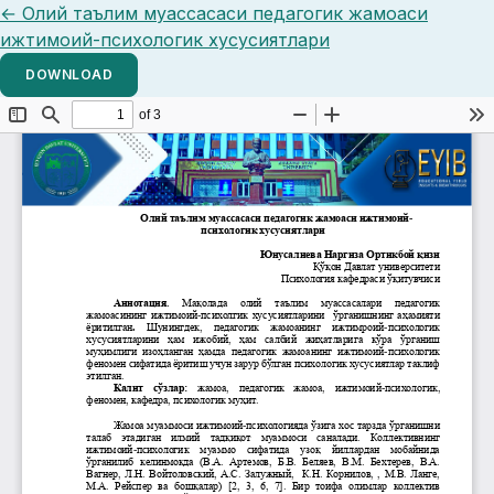
Return to Article Details
←
Олий таълим муассасаси педагогик жамоаси
ижтимоий-психологик хусусиятлари
DOWNLOAD