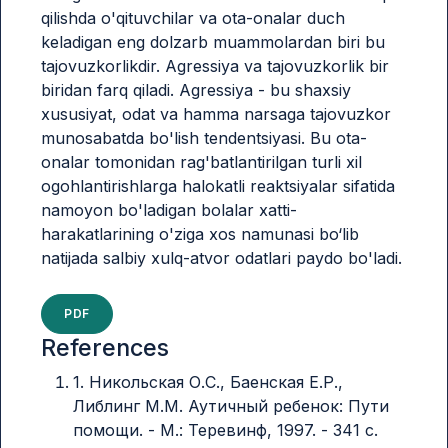
qilishda o'qituvchilar va ota-onalar duch
keladigan eng dolzarb muammolardan biri bu
tajovuzkorlikdir. Agressiya va tajovuzkorlik bir
biridan farq qiladi. Agressiya - bu shaxsiy
xususiyat, odat va hamma narsaga tajovuzkor
munosabatda bo'lish tendentsiyasi. Bu ota-
onalar tomonidan rag'batlantirilgan turli xil
ogohlantirishlarga halokatli reaktsiyalar sifatida
namoyon bo'ladigan bolalar xatti-
harakatlarining o'ziga xos namunasi bo‘lib
natijada salbiy xulq-atvor odatlari paydo bo'ladi.
PDF
References
1. Никольская О.C., Баенская Е.Р.,
Либлинг М.М. Аутичный ребенок: Пути
помощи. - М.: Теревинф, 1997. - 341 с.