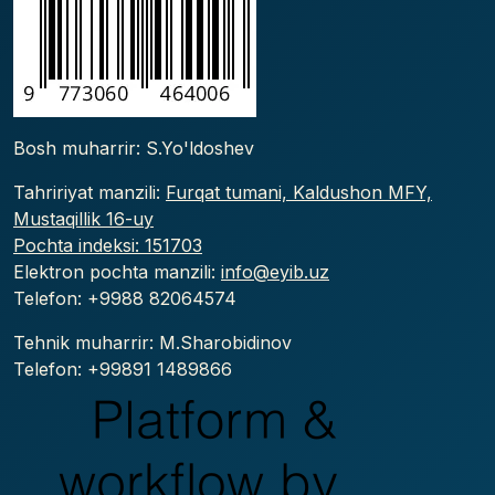
Bosh muharrir: S.Yo'ldoshev
Tahririyat manzili:
Furqat tumani, Kaldushon MFY,
Mustaqillik 16-uy
Pochta indeksi: 151703
Elektron pochta manzili:
info@eyib.uz
Telefon: +9988
82064574
Tehnik muharrir: M.Sharobidinov
Telefon: +99891 1489866