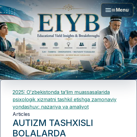
Menu
2025: Oʻzbekistonda taʼlim muassasalarida
psixologik xizmatni tashkil etishga zamonaviy
yondashuv: nazariya va amaliyot
Articles
AUTIZM TASHXISLI
BOLALARDA