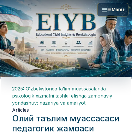
Menu
2025: Oʻzbekistonda taʼlim muassasalarida
psixologik xizmatni tashkil etishga zamonaviy
yondashuv: nazariya va amaliyot
Articles
Олий таълим муассасаси
педагогик жамоаси