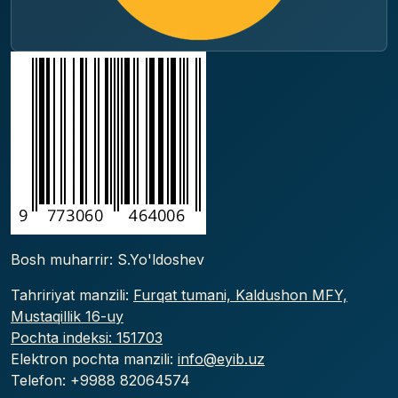
Bosh muharrir: S.Yo'ldoshev
Tahririyat manzili:
Furqat tumani, Kaldushon MFY,
Mustaqillik 16-uy
Pochta indeksi: 151703
Elektron pochta manzili:
info@eyib.uz
Telefon: +9988
82064574