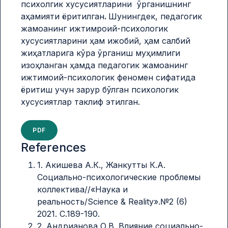
психолгик хусусиятларини ўрганишнинг
аҳамияти ёритилган
.
Шунингдек, педагогик
жамоанинг ижтимроий-психологик
хусусиятларини ҳам ижобий, ҳам салбий
жиҳатларига кўра ўрганиш муҳимлиги
изоҳланган ҳамда педагогик жамоанинг
ижтимоий-психологик феномен сифатида
ёритиш учун зарур бўлган психологик
хусусиятлар таклиф этилган.
PDF
References
1. Акишева А.К., Жанкутты К.А.
Cоциально-психологические проблемы
коллектива//«Наука и
реальность/Science & Reality».№2 (6)
2021. С.189-190.
2. Андрианова О.В. Влияние социально-