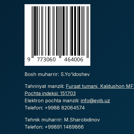
Bosh muharrir: S.Yo'ldoshev
Tahririyat manzili:
Furqat tumani, Kaldushon MFY
Pochta indeksi: 151703
Elektron pochta manzili:
info@eyib.uz
Telefon: +9988
82064574
Tehnik muharrir: M.Sharobidinov
Telefon: +99891 1489866