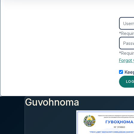
Usern
*
Requi
Passw
*
Requi
Forgot
Kee
LOG
Guvohnoma