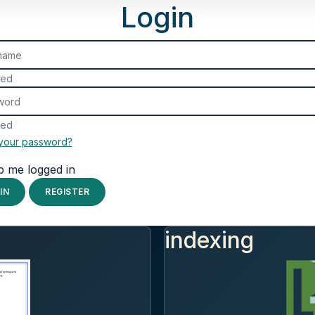
Login
ame
red
ord
red
 your password?
p me logged in
IN
REGISTER
indexing