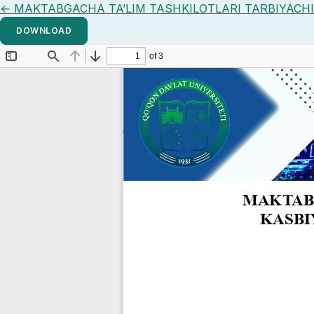
Return to Article Details
←
MAKTABGACHA TA’LIM TASHKILOTLARI TARBIYACHI
DOWNLOAD