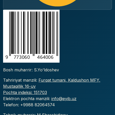
Bosh muharrir: S.Yo'ldoshev
Tahririyat manzili:
Furqat tumani, Kaldushon MFY,
Mustaqillik 16-uy
Pochta indeksi: 151703
Elektron pochta manzili:
info@eyib.uz
Telefon: +9988
82064574
Tehnik muharrir: M.Sharobidinov