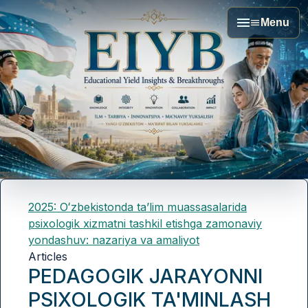
Menu
2025: Oʻzbekistonda taʼlim muassasalarida
psixologik xizmatni tashkil etishga zamonaviy
yondashuv: nazariya va amaliyot
Articles
PEDAGOGIK JARAYONNI
PSIXOLOGIK TA'MINLASH