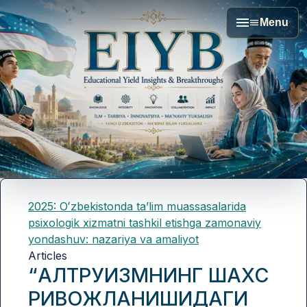
Menu
2025: Oʻzbekistonda taʼlim muassasalarida
psixologik xizmatni tashkil etishga zamonaviy
yondashuv: nazariya va amaliyot
Articles
“АЛТРУИЗМНИНГ ШАХС
РИВОЖЛАНИШИДАГИ