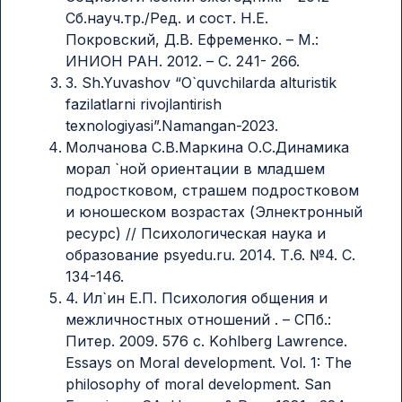
Сб.науч.тр./Ред. и сост. Н.Е.
Покровский, Д.В. Ефременко. – М.:
ИНИОН РАН. 2012. – С. 241- 266.
3. Sh.Yuvаshоv “О`quvchilаrdа аlturistik
fаzilаtlаrni rivоjlаntirish
tеxnоlоgiyаsi”.Nаmаngаn-2023.
Молчанова С.В.Маркина О.С.Динамика
морал `ной ориентации в младшем
подростковом, страшем подростковом
и юношеском возрастах (Элнектронный
ресурс) // Психологическая наука и
образование psyеdu.ru. 2014. Т.6. №4. С.
134-146.
4. Ил`ин Е.П. Психология общения и
межличностных отношений . – СПб.:
Питер. 2009. 576 с. Kоhlbеrg Lаwrеncе.
Еssаys оn Mоrаl dеvеlоpmеnt. Vоl. 1: Thе
philоsоphy оf mоrаl dеvеlоpmеnt. Sаn