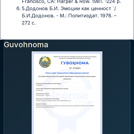
Frаnciscо, CА: Hаrpеr & Rоw. 1981. -224 p.
5.Додонов Б.И. Эмоции как ценност `/
Б.И.Додонов. - М.: Политиздат. 1978. –
272 с.
Guvohnoma