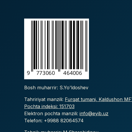
Bosh muharrir: S.Yo'ldoshev
Tahririyat manzili:
Furqat tumani, Kaldushon MFY
Pochta indeksi: 151703
Elektron pochta manzili:
info@eyib.uz
Telefon: +9988
82064574