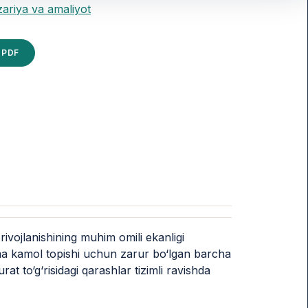
zariya va amaliyot
PDF
ivojlanishining muhim omili ekanligi
ama kamol topishi uchun zarur bo‘lgan barcha
t to‘g‘risidagi qarashlar tizimli ravishda