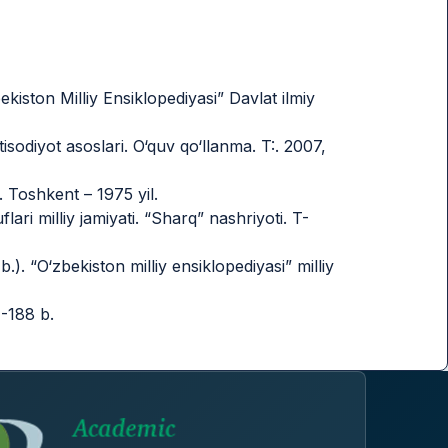
bekiston Milliy Ensiklopediyasi” Davlat ilmiy
sodiyot asoslari. O‘quv qo‘llanma. T:. 2007,
i. Toshkent – 1975 yil.
lari milliy jamiyati. “Sharq” nashriyoti. T-
.). “O‘zbekiston milliy ensiklopediyasi” milliy
 -188 b.