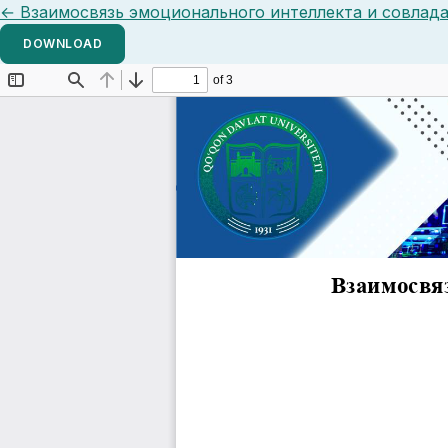
Return to Article Details
←
Взаимосвязь эмоционального интеллекта и совлад
DOWNLOAD