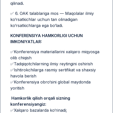
qilinadi.
✅ 6. OAK talablariga mos — Maqolalar ilmiy
ko‘rsatkichlar uchun tan olinadigan
ko‘rsatkichlarga ega bo‘ladi.
KONFERENSIYA HAMKORLIGI UCHUN
IMKONIYATLAR:
✅Konferensiya materiallarini xalqaro miqyosga
olib chiqish
✅Tadqiqotchilarning ilmiy reytingini oshirish
✅Ishtirokchilarga rasmiy sertifikat va shaxsiy
havola berish
✅Konferensiya obro‘sini global maydonda
yoritish
Hamkorlik qilish orqali sizning
konferensiyangiz:
✅Xalqaro bazalarda ko‘rinadi;