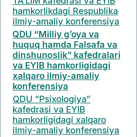
TA’LIM kafedrasi va EYIB
hamkorlikdagi Respublika
ilmiy-amaliy konferensiya
QDU “Milliy g’oya va
huquq hamda
Falsafa
va
dinshunoslik” kafedralari
va EYIB hamkorligidagi
xalqaro ilmiy-amaliy
konferensiya
QDU “Psixologiya”
kafedrasi va EYIB
hamkorligidagi xalqaro
ilmiy-amaliy konferensiya