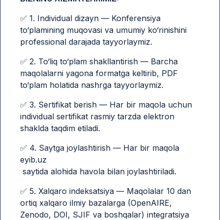
✅ 1. Individual dizayn — Konferensiya
to‘plamining muqovasi va umumiy ko‘rinishini
professional darajada tayyorlaymiz.
✅ 2. To‘liq to‘plam shakllantirish — Barcha
maqolalarni yagona formatga keltirib, PDF
to‘plam holatida nashrga tayyorlaymiz.
✅ 3. Sertifikat berish — Har bir maqola uchun
individual sertifikat rasmiy tarzda elektron
shaklda taqdim etiladi.
✅ 4. Saytga joylashtirish — Har bir maqola
eyib.uz
saytida alohida havola bilan joylashtiriladi.
✅ 5. Xalqaro indeksatsiya — Maqolalar 10 dan
ortiq xalqaro ilmiy bazalarga (OpenAIRE,
Zenodo, DOI, SJIF va boshqalar) integratsiya