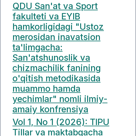
QDU San'at va Sport
fakulteti va EYIB
hamkorligidagi "Ustoz
merosidan inavatsion
ta'limgacha:
San'atshunoslik va
chizmachilik fanining
o'qitish metodikasida
muammo hamda
yechimlar" nomli ilmiy-
amaiy konfrensiya
Vol 1, No 1 (2026): TIPU
Tillar va maktabgacha