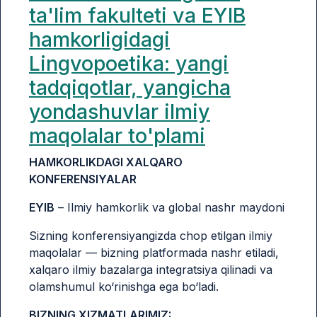
ta'lim fakulteti va EYIB
hamkorligidagi
Lingvopoetika: yangi
tadqiqotlar, yangicha
yondashuvlar ilmiy
maqolalar to'plami
HAMKORLIKDAGI XALQARO
KONFERENSIYALAR
EYIB
– Ilmiy hamkorlik va global nashr maydoni
Sizning konferensiyangizda chop etilgan ilmiy
maqolalar — bizning platformada nashr etiladi,
xalqaro ilmiy bazalarga integratsiya qilinadi va
olamshumul ko‘rinishga ega bo‘ladi.
BIZNING XIZMATLARIMIZ: