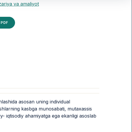
zariya va amaliyot
PDF
anlashida asosan uning individual
. Yoshlarning kasbga munosabati, mutaxassis
oiy- iqtisodiy ahamiyatga ega ekanligi asoslab