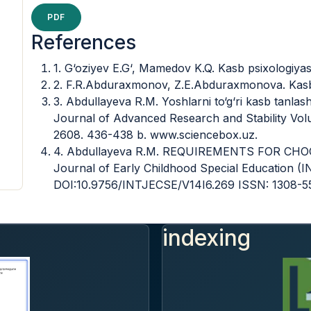
PDF
References
1. G‘oziyev E.G‘, Mamedov K.Q. Kasb psixologiyasi
2. F.R.Abduraxmonov, Z.E.Abduraxmonova. Kasb ps
3. Abdullayeva R.M. Yoshlarni to‘g‘ri kasb tanlashga
Journal of Advanced Research and Stability Volu
2608. 436-438 b. www.sciencebox.uz.
4. Abdullayeva R.M. REQUIREMENTS FOR CHOO
Journal of Early Childhood Special Education (
DOI:10.9756/INTJECSE/V14I6.269 ISSN: 1308-558
indexing