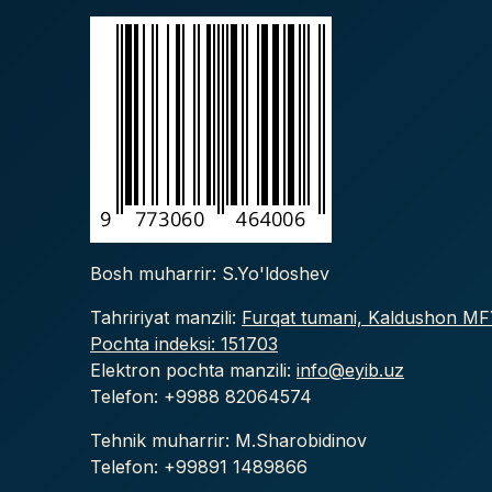
Bosh muharrir: S.Yo'ldoshev
Tahririyat manzili:
Furqat tumani, Kaldushon MFY
Pochta indeksi: 151703
Elektron pochta manzili:
info@eyib.uz
Telefon: +9988
82064574
Tehnik muharrir: M.Sharobidinov
Telefon: +99891 1489866