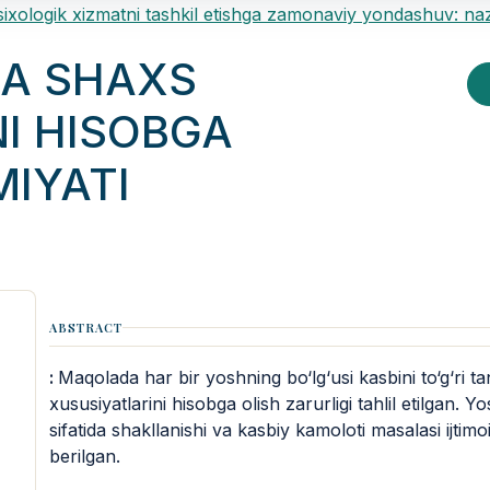
sixologik xizmatni tashkil etishga zamonaviy yondashuv: na
A SHAXS
I HISOBGA
IYATI
ABSTRACT
:
Maqolada har bir yoshning bo‘lg‘usi kasbini to‘g‘ri t
xususiyatlarini hisobga olish zarurligi tahlil etilgan
sifatida shakllanishi va kasbiy kamoloti masalasi ijtim
berilgan.