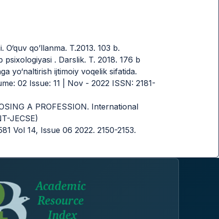
. O‘quv qo’llanma. T.2013. 103 b.
ixologiyasi . Darslik. T. 2018. 176 b
 yo‘naltirish ijtimoiy voqelik sifatida.
me: 02 Issue: 11 | Nov - 2022 ISSN: 2181-
SING A PROFESSION. International
INT-JECSE)
1 Vol 14, Issue 06 2022. 2150-2153.