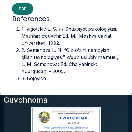
PDF
References
1. Vigotskiy L. S. / / Shaxsiyat psixologiyasi.
Matnlar: o‘quvchi; Ed. M.: Moskva davlat
universiteti, 1982.
2. Semenova L. N. “O‘z-o‘zini namoyish
qilish texnologiyasi”: o‘quv-uslubiy majmua /
L. M. Semenova: Ed. Chelyabinsk:
Yuurgudan. - 2005.
3. Bojovich
Guvohnoma