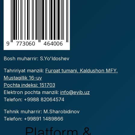
Bosh muharrir: S.Yo'ldoshev
Tahririyat manzili:
Furqat tumani, Kaldushon MFY,
Mustaqillik 16-uy
Pochta indeksi: 151703
Elektron pochta manzili:
info@eyib.uz
Telefon: +9988
82064574
Tehnik muharrir: M.Sharobidinov
Telefon: +99891 1489866