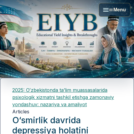
Menu
2025: Oʻzbekistonda taʼlim muassasalarida
psixologik xizmatni tashkil etishga zamonaviy
yondashuv: nazariya va amaliyot
Articles
O‘smirlik davrida
depressiya holatini