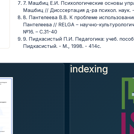
7. Машбиц Е.И. Психологические основы упр
Машбиц // Дисссертация д-ра психол. наук. - 
8. Пантелеева В.В. К проблеме использовани
Пантелеева // RELGA – научно-культурологич
№16. – С.31-40
9. Пидкасистый П.И. Педагогика: учеб. пособи
Пидкасистый. - М., 1998. - 414с.
indexing