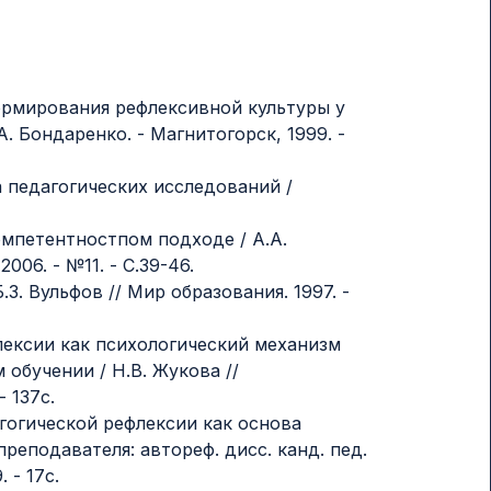
ормирования рефлексивной культуры у
.А. Бондаренко. - Магнитогорск, 1999. -
а педагогических исследований /
омпетентностпом подходе / А.А.
06. - №11. - С.39-46.
Б.З. Вульфов // Мир образования. 1997. -
лексии как психологический механизм
обучении / Н.В. Жукова //
- 137с.
гогической рефлексии как основа
еподавателя: автореф. дисс. канд. пед.
 - 17с.