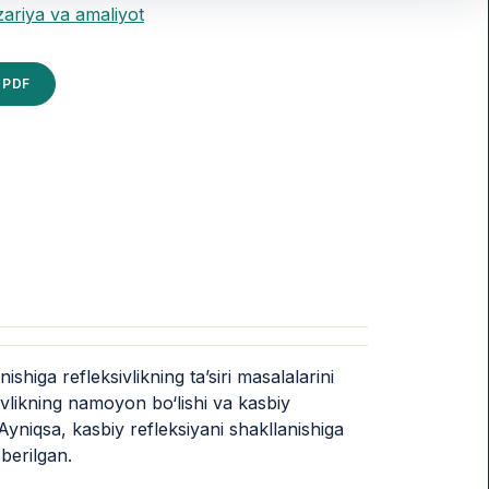
zariya va amaliyot
PDF
shiga refleksivlikning ta’siri masalalarini
ivlikning namoyon bo‘lishi va kasbiy
 Ayniqsa, kasbiy refleksiyani shakllanishiga
 berilgan.