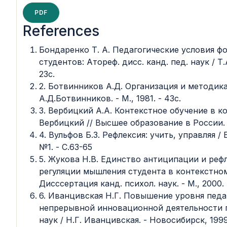
PDF
References
Бондаренко Т. А. Педагогические условия ф
студентов: Атореф. дисс. канд. пед. наук / Т
23с.
2. Ботвинников А.Д. Организация и методик
А.Д.Ботвинников. - М., 1981. - 43с.
3. Вербицкий А.А. Контекстное обучение в к
Вербицкий // Высшее образование в России. 20
4. Вульфов Б.З. Рефлексия: учить, управляя / 
№1. - С.63-65
5. Жукова Н.В. Единство антиципации и реф
регуляции мышления студента в контекстном 
Дисссертация канд. психол. наук. - М., 2000. 
6. Иванцивская Н.Г. Повышение уровня педа
непрерывной инновационной деятельности пр
наук / Н.Г. Иванцивская. - Новосибирск, 1999.