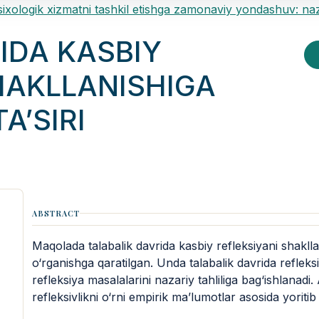
sixologik xizmatni tashkil etishga zamonaviy yondashuv: na
IDA KASBIY
HAKLLANISHIGA
A’SIRI
ABSTRACT
Maqolada talabalik davrida kasbiy refleksiyani shakllani
o‘rganishga qaratilgan. Unda talabalik davrida refleks
refleksiya masalalarini nazariy tahliliga bag‘ishlanadi.
refleksivlikni o‘rni empirik ma’lumotlar asosida yoritib