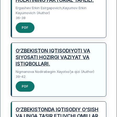
HOLATINING FAKTORIAL TAHLILI.
Ergashev Erkin Esirgapovich,Kayumov Erkin
Kayumovich (Author)
36-38
PDF
O‘ZBEKISTON IQTISODIYOTI VA
SIYOSATI HOZIRGI VAZIYAT VA
ISTIQBOLLARI.
Nigmanova Nodirabegim Xayotxo’ja qizi (Author)
39-42
PDF
O‘ZBEKISTONDA IQTISODIY O'SISH
VA UNGA TASIR ETUVCHI OMILLAR