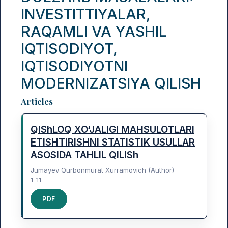
INVESTITTIYALAR,
RAQAMLI VA YASHIL
IQTISODIYOT,
IQTISODIYOTNI
MODERNIZATSIYA QILISH
Table of Contents
Articles
QIShLOQ XO‘JALIGI MAHSULOTLARI
ETISHTIRISHNI STATISTIK USULLAR
ASOSIDA TAHLIL QILISh
Jumayev Qurbonmurat Xurramovich (Author)
1-11
PDF