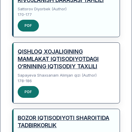
RIVOJLANISH DARAJASI TAHLILI
Sattorov Diyorbek (Author)
170-177
PDF
QISHLOQ XOJALIGINING
MAMLAKAT IQTISODIYOTDAGI
O‘RNINING IQTISODIY TAXLILI
Sapayeva Shaxsanam Alimjan qizi (Author)
178-186
PDF
BOZOR IQTISODIYOTI SHAROITIDA
TADBIRKORLIK