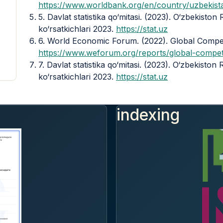
https://www.worldbank.org/en/country/uzbekist
5. Davlat statistika qo‘mitasi. (2023). O‘zbekiston 
ko‘rsatkichlari 2023.
https://stat.uz
6. World Economic Forum. (2022). Global Compet
https://www.weforum.org/reports/global-compet
7. Davlat statistika qo‘mitasi. (2023). O‘zbekiston 
ko‘rsatkichlari 2023.
https://stat.uz
indexing