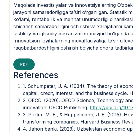
Maqolada investitsiyalar va innovatsiyalarning O‘zbek
jarayoni samaradorligiga ta’siri o‘rganilgan. Statistik
ko‘lami, rentabellik va mehnat unumdorligi dinamikasi t
chiqarish samaradorligini oshirishi va xarajatlarni kam
tashkiliy va iqtisodiy mexanizmlari mavjud bo‘lganda ul
Innovatsion loyihalarning muvaffaqiyatiga ta’sir qiluv
raqobatbardoshligini oshirish bo‘yicha chora-tadbirlar t
PDF
References
1. Schumpeter, J. A. (1934). The theory of econo
capital, credit, interest, and the business cycle.
2. OECD. (2020). OECD Science, Technology and
innovation. OECD Publishing.
https://doi.org/10.
3. Porter, M. E., & Heppelmann, J. E. (2015). H
transforming companies. Harvard Business Revie
4. Jahon banki. (2023). Uzbekistan economic up