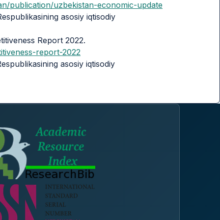
an/publication/uzbekistan-economic-update
Respublikasining asosiy iqtisodiy
itiveness Report 2022.
itiveness-report-2022
Respublikasining asosiy iqtisodiy