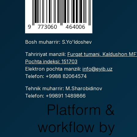
Bosh muharrir: S.Yo'ldoshev
Tahririyat manzili:
Furqat tumani, Kaldushon MFY
Pochta indeksi: 151703
Elektron pochta manzili:
info@eyib.uz
Telefon: +9988
82064574
Tehnik muharrir: M.Sharobidinov
Telefon: +99891 1489866