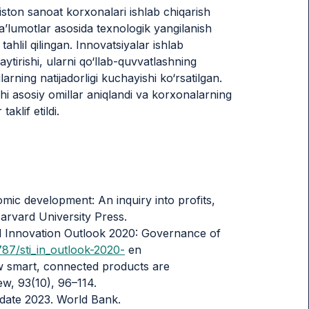
iston sanoat korxonalari ishlab chiqarish
 ma’lumotlar asosida texnologik yangilanish
ahlil qilingan. Innovatsiyalar ishlab
aytirishi, ularni qo‘llab-quvvatlashning
arning natijadorligi kuchayishi ko‘rsatilgan.
chi asosiy omillar aniqlandi va korxonalarning
aklif etildi.
mic development: An inquiry into profits,
 Harvard University Press.
 Innovation Outlook 2020: Governance of
1787/sti_in_outlook-2020-
en
ow smart, connected products are
w, 93(10), 96–114.
date 2023. World Bank.