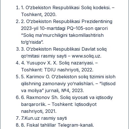
1. O‘zbekiston Respublikasi Soliq kodeksi. –
Toshkent, 2020.
2. O‘zbekiston Respublikasi Prezidentining
2023-yil 10-martdagi PQ–105-son qarori
“Soliq ma’murchiligini takomillashtirish
to‘g‘risida”.
3. O‘zbekiston Respublikasi Davlat soliq
qo‘mitasi rasmiy sayti – www.soliq.uz.
4. Yusupov X. X. Soliq nazariyasi. –
Toshkent: TDIU nashriyoti, 2022.
5. Karimov O. O‘zbekiston soliq tizimini isloh
qilishning zamonaviy yo‘nalishlari. – “Iqtisod
va moliya” jurnali, №4, 2023.
6. Raxmonov Sh. Soliq siyosati va iqtisodiy
barqarorlik. – Toshkent: Iqtisodiyot
nashriyoti, 2021.
7.Kun.uz rasmiy sayti
8. Fiskal tahlillar Telegram-kanali.