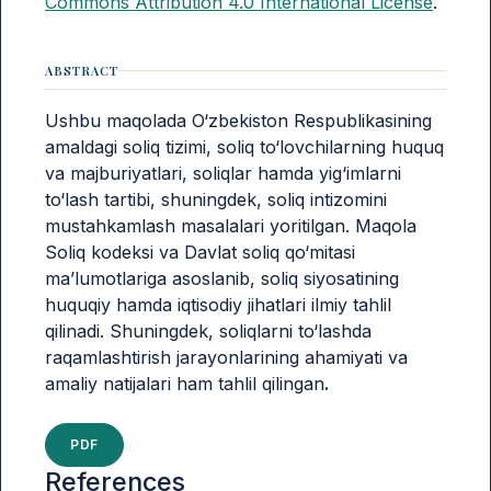
Commons Attribution 4.0 International License
.
ABSTRACT
Ushbu maqolada O‘zbekiston Respublikasining
amaldagi soliq tizimi, soliq to‘lovchilarning huquq
va majburiyatlari, soliqlar hamda yig‘imlarni
to‘lash tartibi, shuningdek, soliq intizomini
mustahkamlash masalalari yoritilgan. Maqola
Soliq kodeksi va Davlat soliq qo‘mitasi
ma’lumotlariga asoslanib, soliq siyosatining
huquqiy hamda iqtisodiy jihatlari ilmiy tahlil
qilinadi. Shuningdek, soliqlarni to‘lashda
raqamlashtirish jarayonlarining ahamiyati va
amaliy natijalari ham tahlil qilingan
.
PDF
References