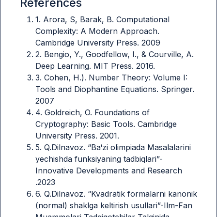
References
1. Arora, S, Barak, B. Computational
Complexity: A Modern Approach.
Cambridge University Press. 2009
2. Bengio, Y., Goodfellow, I., & Courville, A.
Deep Learning. MIT Press. 2016.
3. Cohen, H.). Number Theory: Volume I:
Tools and Diophantine Equations. Springer.
2007
4. Goldreich, O. Foundations of
Cryptography: Basic Tools. Cambridge
University Press. 2001.
5. Q.Dilnavoz. “Ba‘zi olimpiada Masalalarini
yechishda funksiyaning tadbiqlari”-
Innovative Developments and Research
.2023
6. Q.Dilnavoz. “Kvadratik formalarni kanonik
(normal) shaklga keltirish usullari”-Ilm-Fan
Muammolari Tadqiqotchilar Talqinida