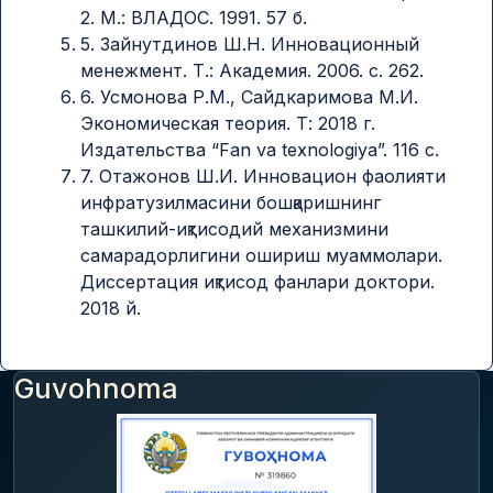
2. М.: ВЛАДОС. 1991. 57 б.
5. Зайнутдинов Ш.Н. Инновационный
менежмент. Т.: Академия. 2006. с. 262.
6. Усмонова Р.М., Сaйдкаримова М.И.
Экономическая теория. Т: 2018 г.
Издательства “Fan va texnologiya”. 116 с.
7. Отажонов Ш.И. Инновацион фаолияти
инфратузилмасини бошқаришнинг
ташкилий-иқтисодий механизмини
самарадорлигини ошириш муаммолари.
Диссертация иқтисод фанлари доктори.
2018 й.
Guvohnoma