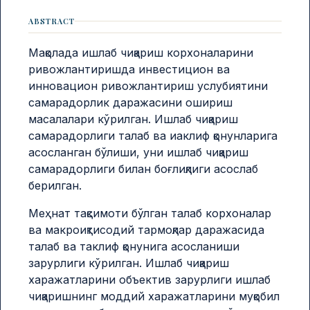
ABSTRACT
Мақолада ишлаб чиқариш корхоналарини
ривожлантиришда инвестицион ва
инновацион ривожлантириш услубиятини
самарадорлик даражасини ошириш
масалалари кўрилган. Ишлаб чиқариш
самарадорлиги талаб ва иаклиф қонунларига
асосланган бўлиши, уни ишлаб чиқариш
самарадорлиги билан боғлиқлиги асослаб
берилган.
Меҳнат тақсимоти бўлган талаб корхоналар
ва макроиқтисодий тармоқлар даражасида
талаб ва таклиф қонунига асосланиши
зарурлиги кўрилган. Ишлаб чиқариш
харажатларини объектив зарурлиги ишлаб
чиқаришнинг моддий харажатларини муқобил