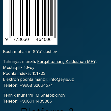
Bosh muharrir: S.Yo'ldoshev
Tahririyat manzili:
Furqat tumani, Kaldushon MFY,
Mustaqillik 16-uy
Pochta indeksi: 151703
Elektron pochta manzili:
info@eyib.uz
Telefon: +9988
82064574
Tehnik muharrir: M.Sharobidinov
Telefon: +99891 1489866