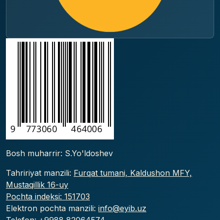
Bosh muharrir: S.Yo'ldoshev
Tahririyat manzili:
Furqat tumani, Kaldushon MFY,
Mustaqillik 16-uy
Pochta indeksi: 151703
Elektron pochta manzili:
info@eyib.uz
Telefon: +9988
82064574