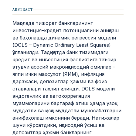
ABSTRACT
Мақолада тижорат банкларининг
инвестиция–кредит потенциалини аниқлаш
ва баҳолашда динамик регрессия модели
(DOLS – Dynamic Ordinary Least Squares)
қўлланилди. Тадқиқотда банк тизимидаги
кредит ва инвестиция фаолиятига таъсир
этувчи асосий макроиқтисодий омиллар –
ялпи ички маҳсулот (ЯИМ), инфляция
даражаси, депозитлар ҳажми ва фоиз
ставкалари таҳлил қилинди. DOLS модели
эндогенлик ва автокорреляция
муаммоларини бартараф этиш ҳамда узоқ
муддатли ва қисқа муддатли муносабатларни
аниқ баҳолаш имконини беради. Натижалар
шуни кўрсатдики, иқтисодий ўсиш ва
депозитлар ҳажми банкларнинг