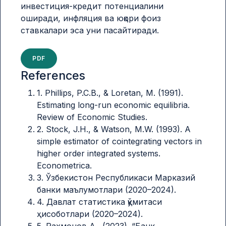
инвестиция-кредит потенциалини
оширади, инфляция ва юқори фоиз
ставкалари эса уни пасайтиради.
PDF
References
1. Phillips, P.C.B., & Loretan, M. (1991).
Estimating long-run economic equilibria.
Review of Economic Studies.
2. Stock, J.H., & Watson, M.W. (1993). A
simple estimator of cointegrating vectors in
higher order integrated systems.
Econometrica.
3. Ўзбекистон Республикаси Марказий
банки маълумотлари (2020–2024).
4. Давлат статистика қўмитаси
ҳисоботлари (2020–2024).
5. Рахмонов А., (2023). “Банк