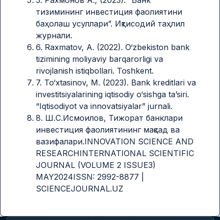
тизимининг инвестиция фаолиятини
баҳолаш усуллари”. Иқтисодий таҳлил
журнали.
6. Raxmatov, A. (2022). O‘zbekiston bank
tizimining moliyaviy barqarorligi va
rivojlanish istiqbollari. Toshkent.
7. To‘xtasinov, M. (2023). Bank kreditlari va
investitsiyalarining iqtisodiy o‘sishga ta’siri.
“Iqtisodiyot va innovatsiyalar” jurnali.
8. Ш.С.Исмоилов, Тижорат банклари
инвестиция фаолиятининг мақсад ва
вазифалари.INNOVATION SCIENCE AND
RESEARCHINTERNATIONAL SCIENTIFIC
JOURNAL (VOLUME 2 ISSUE3)
MAY2024ISSN: 2992-8877 |
SCIENCEJOURNAL.UZ