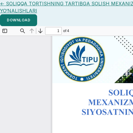
Return to Article Details
←
SOLIQQA TORTISHNING TARTIBGA SOLISH MEXANIZ
YO‘NALISHLARI
DOWNLOAD