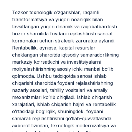
Tezkor texnologik o‘zgarishlar, raqamli
transformatsiya va yuqori noaniqlik bilan
tavsiflangan yuqori dinamik va raqobatbardosh
bozor sharoitida foydani rejalashtirish sanoat
korxonalari uchun strategik zaruratga aylandi.
Rentabellik, ayniqsa, kapital resurslar
cheklangan sharoitda iqtisodiy samaradorlikning
markaziy ko‘rsatkichi va investitsiyalarni
moliyalashtirishning asosiy ichki manbai bo‘lib
qolmoqda. Ushbu tadqiqotda sanoat ishlab
chiqarishi sharoitida foydani rejalashtirishning
nazariy asoslari, tahliliy vositalari va amaliy
mexanizmlari ko‘rib chiqiladi. Ishlab chiqarish
xarajatlari, ishlab chiqarish hajmi va rentabellik
o‘rtasidagi bog‘liqlik, shuningdek, foydani
samarali rejalashtirishni qo‘llab-quvvatlashda
axborot tizimlari, texnologik modernizatsiya va