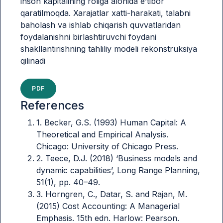
inson kapitalining roliga alohida e’tibor
qaratilmoqda. Xarajatlar xatti-harakati, talabni
baholash va ishlab chiqarish quvvatlaridan
foydalanishni birlashtiruvchi foydani
shakllantirishning tahliliy modeli rekonstruksiya
qilinadi
PDF
References
1. Becker, G.S. (1993) Human Capital: A
Theoretical and Empirical Analysis.
Chicago: University of Chicago Press.
2. Teece, D.J. (2018) ‘Business models and
dynamic capabilities’, Long Range Planning,
51(1), pp. 40–49.
3. Horngren, C., Datar, S. and Rajan, M.
(2015) Cost Accounting: A Managerial
Emphasis. 15th edn. Harlow: Pearson.