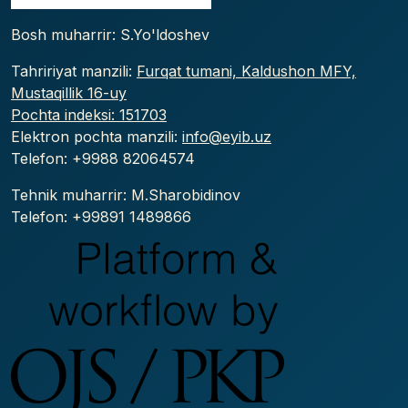
Bosh muharrir: S.Yo'ldoshev
Tahririyat manzili:
Furqat tumani, Kaldushon MFY,
Mustaqillik 16-uy
Pochta indeksi: 151703
Elektron pochta manzili:
info@eyib.uz
Telefon: +9988
82064574
Tehnik muharrir: M.Sharobidinov
Telefon: +99891 1489866