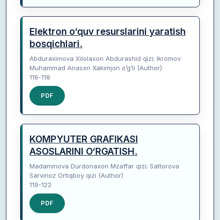
Elektron o‘quv resurslarini yaratish
bosqichlari.
Abduraximova Xilolaxon Abdurashid qizi; Ikromov
Muhammad Anasxn Xakimjon o’g’li (Author)
116-118
PDF
KOMPYUTER GRAFIKASI
ASOSLARINI O‘RGATISH.
Madaminova Durdonaxon Mzaffar qizi; Sattorova
Sarvinoz Ortiqboy qizi (Author)
119-122
PDF