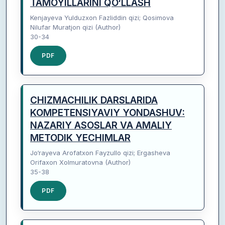
TAMOYILLARINI QO‘LLASH
Kenjayeva Yulduzxon Fazliddin qizi; Qosimova
Nilufar Muratjon qizi (Author)
30-34
PDF
CHIZMACHILIK DARSLARIDA
KOMPETENSIYAVIY YONDASHUV:
NAZARIY ASOSLAR VA AMALIY
METODIK YECHIMLAR
Jo‘rayeva Arofatxon Fayzullo qizi; Ergasheva
Orifaxon Xolmuratovna (Author)
35-38
PDF