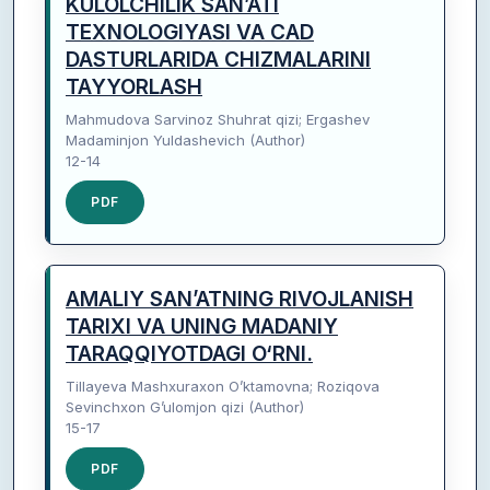
KULOLCHILIK SAN’ATI
TEXNOLOGIYASI VA CAD
DASTURLARIDA CHIZMALARINI
TAYYORLASH
Mahmudova Sarvinoz Shuhrat qizi; Ergashev
Madaminjon Yuldashevich (Author)
12-14
PDF
AMALIY SAN’ATNING RIVOJLANISH
TARIXI VA UNING MADANIY
TARAQQIYOTDAGI O‘RNI.
Tillayeva Mashxuraxon O’ktamovna; Roziqova
Sevinchxon G’ulomjon qizi (Author)
15-17
PDF