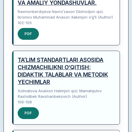
VA AMALIY YONDASHUVLAR.
Raxmonberdiyeva Navro’zaxon Dilshodjon qizi;
Ikromov Muhammad Anasxn Xakimjon o’g’li (Author)
102-105
PDF
TA’LIM STANDARTLARI ASOSIDA
CHIZMACHILIKNI O‘QITISH:
DIDAKTIK TALABLAR VA METODIK
YECHIMLAR
Xolmatova Asalxon Halimjon qizi; Mamatqulov
Rashidbek Ravshanbekovich (Author)
106-108
PDF