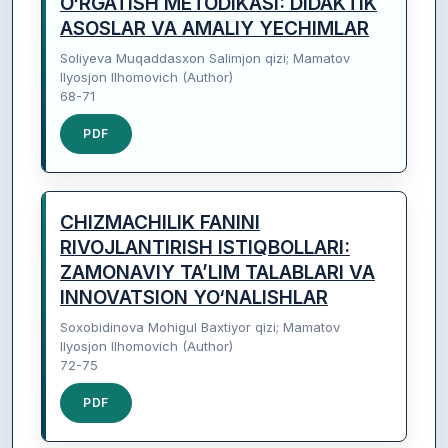
O‘RGATISH METODIKASI: DIDAKTIK
ASOSLAR VA AMALIY YECHIMLAR
Soliyeva Muqaddasxon Salimjon qizi; Mamatov
Ilyosjon Ilhomovich (Author)
68-71
PDF
CHIZMACHILIK FANINI
RIVOJLANTIRISH ISTIQBOLLARI:
ZAMONAVIY TA’LIM TALABLARI VA
INNOVATSION YO‘NALISHLAR
Soxobidinova Mohigul Baxtiyor qizi; Mamatov
Ilyosjon Ilhomovich (Author)
72-75
PDF