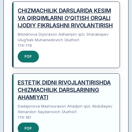
CHIZMACHILIK DARSLARIDA KESIM
VA QIRQIMLARNI O‘QITISH ORQALI
IJODIY FIKRLASHNI RIVOLANTIRISH
Biloldinova Diyoraxon Adhamjon qizi; Sharabayev
Ulug’bek Muhamedovich (Author)
176-178
PDF
ESTETIK DIDNI RIVOJLANTIRISHDA
CHIZMACHILIK DARSLARINING
AHAMIYATI
Dadajonova Mashxuraxon Ahadjon qizi; Abdullayev
Alimardon Xaydarovich (Author)
179-181
PDF