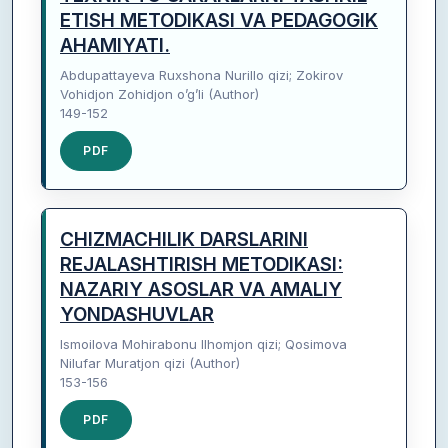
ETISH METODIKASI VA PEDAGOGIK
AHAMIYATI.
Abdupattayeva Ruxshona Nurillo qizi; Zokirov
Vohidjon Zohidjon o’g’li (Author)
149-152
PDF
CHIZMACHILIK DARSLARINI
REJALASHTIRISH METODIKASI:
NAZARIY ASOSLAR VA AMALIY
YONDASHUVLAR
Ismoilova Mohirabonu Ilhomjon qizi; Qosimova
Nilufar Muratjon qizi (Author)
153-156
PDF