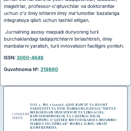
magistrlar, professor-o'qituvchilar va doktorantlar
uchun o'z ilmiy ishlarini ilmiy ma'lumotlar bazalariga
integratsiya qilish uchun tashkil etilgan.
Jurnalning asosiy maqsadi dunyoning turli
burchaklaridagi tadqiqotchilarni birlashtirish, ilmiy
manbalarni yaratish, turli innovatsion faolligini yoritish.
ISSN:
3060-4648
Guvohnoma №:
319860
VOL 1, NO 1 (2026): QDU SAN'AT VA SPORT
FAKULTETI VA EYIB HAMKORLIGIDAGI "USTOZ
MEROSIDAN INAVATSION TA'LIMGACHA:
CURRENT
SAN'ATSHUNOSLIK VA CHIZMACHILIK
ISSUE
FANINING O'QITISH METODIKASIDA MUAMMO
HAMDA YECHIMLAR" NOMLI ILMIY-AMAIY
KONFRENSIYA