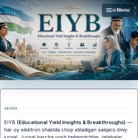
Menu
ABOUT
EIYB
(Educational Yield Insights & Breakthroughs)
—
har oy elektron shaklda chop etiladigan xalqaro ilmiy
jurnal. Jurnal barcha yosh tadqiqotchilar, talabalar,