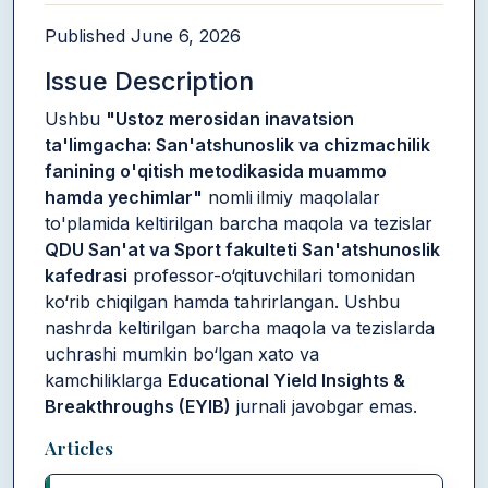
Published
June 6, 2026
Issue Description
Ushbu
"Ustoz merosidan inavatsion
ta'limgacha: San'atshunoslik va chizmachilik
fanining o'qitish metodikasida muammo
hamda yechimlar"
nomli
ilmiy maqolalar
to'plamida keltirilgan barcha maqola va tezislar
QDU San'at va Sport fakulteti San'atshunoslik
kafedrasi
professor-o‘qituvchilari tomonidan
ko‘rib chiqilgan hamda tahrirlangan. Ushbu
nashrda keltirilgan barcha maqola va tezislarda
uchrashi mumkin bo‘lgan xato va
kamchiliklarga
Educational Yield Insights &
Breakthroughs (EYIB)
jurnali javobgar emas.
Table of Contents
Articles