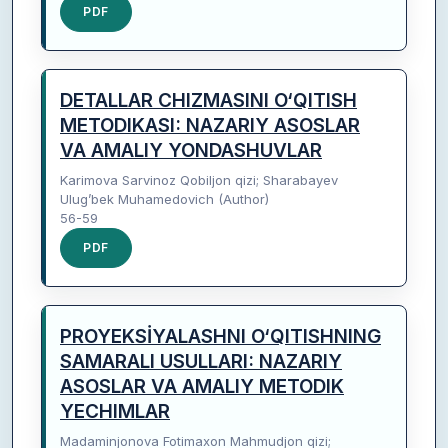
PDF
DETALLAR CHIZMASINI O‘QITISH
METODIKASI: NAZARIY ASOSLAR
VA AMALIY YONDASHUVLAR
Karimova Sarvinoz Qobiljon qizi; Sharabayev
Ulug’bek Muhamedovich (Author)
56-59
PDF
PROYEKSİYALASHNI O‘QITISHNING
SAMARALI USULLARI: NAZARIY
ASOSLAR VA AMALIY METODIK
YECHIMLAR
Madaminjonova Fotimaxon Mahmudjon qizi;