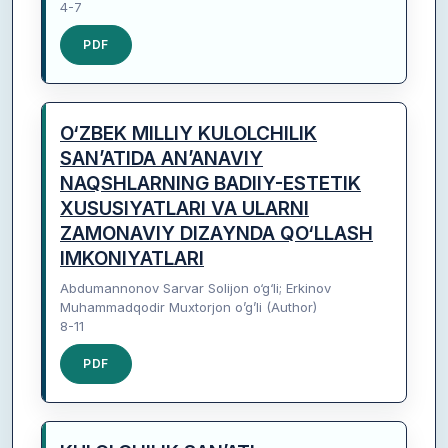
4-7
PDF
O‘ZBEK MILLIY KULOLCHILIK
SAN’ATIDA AN’ANAVIY
NAQSHLARNING BADIIY-ESTETIK
XUSUSIYATLARI VA ULARNI
ZAMONAVIY DIZAYNDA QO‘LLASH
IMKONIYATLARI
Abdumannonov Sarvar Solijon o‘g‘li; Erkinov
Muhammadqodir Muxtorjon o’g’li (Author)
8-11
PDF