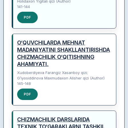
Holidaxon Yigitali qizi (Author)
141-144
PDF
O‘QUVCHILARDA MEHNAT
MADANIYATINI SHAKLLANTIRISHDA
CHIZMACHILIK O‘QITISHNING
AHAMIYATI.
Xudoberdiyeva Farangiz Xasanboy qizi;
G’iyosiddinova Maxmudaxon Alisher qizi (Author)
145-148
PDF
CHIZMACHILIK DARSLARIDA
TEXNIK TO‘GARAKLARNI TASHKIL