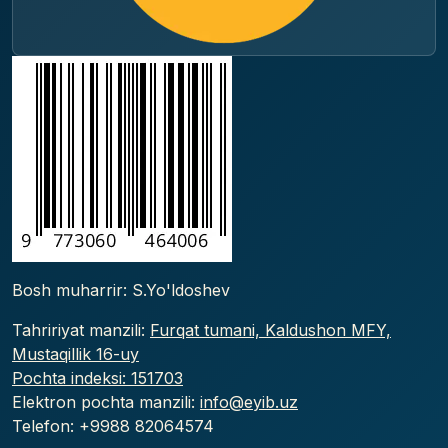
Bosh muharrir: S.Yo'ldoshev
Tahririyat manzili:
Furqat tumani, Kaldushon MFY,
Mustaqillik 16-uy
Pochta indeksi: 151703
Elektron pochta manzili:
info@eyib.uz
Telefon: +9988
82064574