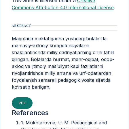
This work is licensed under a
Creative
Commons Attribution 4.0 International License
.
ABSTRACT
Maqolada maktabgacha yoshdagi bolalarda
ma’naviy-axloqiy kompetensiyalarni
shakllantirishda milliy qadriyatlarning o‘rni tahlil
qilingan. Bolalarda hurmat, mehr-oqibat, odob-
axloq va ijtimoiy mas’uliyat kabi fazilatlarni
rivojlantirishda milliy an’ana va urf-odatlardan
foydalanish samarali pedagogik vosita sifatida
ko‘rsatib berilgan.
PDF
References
1. Mukhtarovna, U. M. Pedagogical and