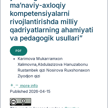
ma’naviy-axloqiy
kompetensiyalarni
rivojlantirishda milliy
qadriyatlarning ahamiyati
va pedagogik usullari”
PDF
Karimova Mukarramxon
Xalimovna,Abdulazizova Hanuzabonu
Rustambek qizi Nosirova Ruxshonaxon
Ziyodjon qizi
more info
Published 2026-04-15