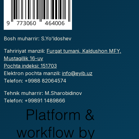
Bosh muharrir: S.Yo'ldoshev
Tahririyat manzili:
Furqat tumani, Kaldushon MFY,
Mustaqillik 16-uy
Pochta indeksi: 151703
Elektron pochta manzili:
info@eyib.uz
Telefon: +9988
82064574
Tehnik muharrir: M.Sharobidinov
Telefon: +99891 1489866