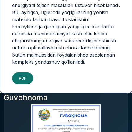
energiyani tejash masalalari ustuvor hisoblanadi.
Bu, ayniqsa, uglerodli yoqilg’ilarning yonish
mahsulotlaridan havo ifloslanishini
kamaytirishga qaratilgan yangi iqlim kun tartibi
doirasida muhim ahamiyat kasb etdi. Ishlab
chiqarishning energiya samaradorligini oshirish
uchun optimallashtirish chora-tadbirlarining
butun majmuasidan foydalanishga asoslangan
kompleks yondashuv qo‘llaniladi.
PDF
Guvohnoma