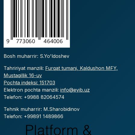
Bosh muharrir: S.Yo'ldoshev
Tahririyat manzili:
Furqat tumani, Kaldushon MFY,
Mustaqillik 16-uy
Pochta indeksi: 151703
Elektron pochta manzili:
info@eyib.uz
Telefon: +9988
82064574
Tehnik muharrir: M.Sharobidinov
Telefon: +99891 1489866