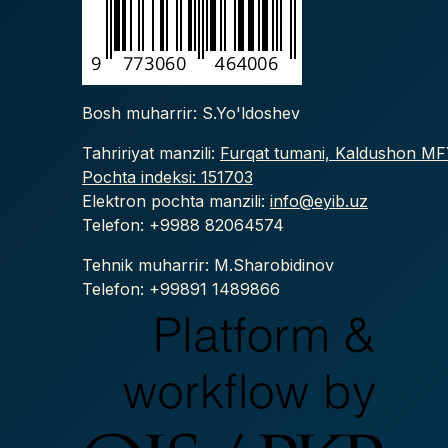
Bosh muharrir: S.Yo'ldoshev
Tahririyat manzili:
Furqat tumani, Kaldushon MFY
Pochta indeksi: 151703
Elektron pochta manzili:
info@eyib.uz
Telefon: +9988
82064574
Tehnik muharrir: M.Sharobidinov
Telefon: +99891 1489866