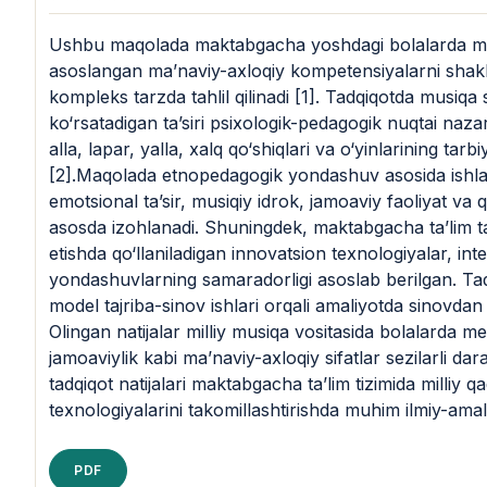
Ushbu maqolada maktabgacha yoshdagi bolalarda musiqa
asoslangan ma’naviy-axloqiy kompetensiyalarni shakll
kompleks tarzda tahlil qilinadi [1]. Tadqiqotda musiqa s
ko‘rsatadigan ta’siri psixologik-pedagogik nuqtai nazar
alla, lapar, yalla, xalq qo‘shiqlari va o‘yinlarining tarb
[2].Maqolada etnopedagogik yondashuv asosida ishla
emotsional ta’sir, musiqiy idrok, jamoaviy faoliyat va qa
asosda izohlanadi. Shuningdek, maktabgacha ta’lim tas
etishda qo‘llaniladigan innovatsion texnologiyalar, int
yondashuvlarning samaradorligi asoslab berilgan. Tad
model tajriba-sinov ishlari orqali amaliyotda sinovdan o‘t
Olingan natijalar milliy musiqa vositasida bolalarda m
jamoaviylik kabi ma’naviy-axloqiy sifatlar sezilarli dar
tadqiqot natijalari maktabgacha ta’lim tizimida milliy 
texnologiyalarini takomillashtirishda muhim ilmiy-ama
PDF