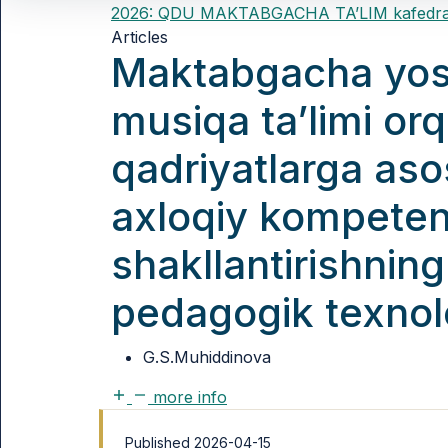
2026: QDU MAKTABGACHA TA’LIM kafedrasi v
Articles
Maktabgacha yos
musiqa ta’limi orqa
qadriyatlarga as
axloqiy kompeten
shakllantirishnin
pedagogik texnolo
G.S.Muhiddinova
more info
Published 2026-04-15