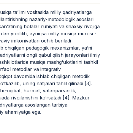
 ta’limi vositasida milliy qadriyatlarga
antirishning nazariy-metodologik asoslari
an’atining bolalar ruhiyati va shaxsiy rivojiga
dan yoritilib, ayniqsa milliy musiqa merosi -
iyaviy imkoniyatlari ochib beriladi
b chiqilgan pedagogik mexanizmlar, ya’ni
driyatlarni ongli qabul qilish jarayonlari ilmiy
hkilotlarida musiqa mashg‘ulotlarini tashkil
erfaol metodlar va integrativ
qiqot davomida ishlab chiqilgan metodik
kazilib, uning natijalari tahlil qilinadi [3].
ehr-oqibat, hurmat, vatanparvarlik,
ajada rivojlanishini ko‘rsatadi [4]. Mazkur
qadriyatlarga asoslangan tarbiya
liy ahamiyatga ega.