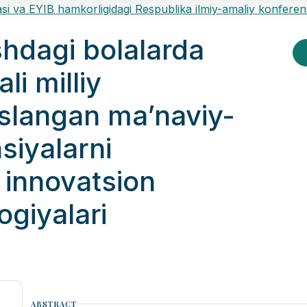
a EYIB hamkorligidagi Respublika ilmiy-amaliy konferen
hdagi bolalarda
li milliy
oslangan ma’naviy-
siyalarni
g innovatsion
giyalari
ABSTRACT