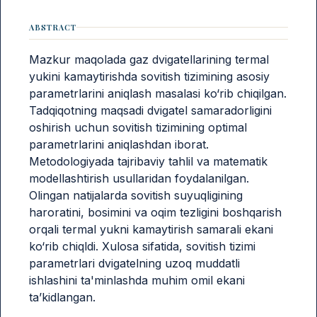
ABSTRACT
Mazkur maqolada gaz dvigatellarining termal
yukini kamaytirishda sovitish tizimining asosiy
parametrlarini aniqlash masalasi ko‘rib chiqilgan.
Tadqiqotning maqsadi dvigatel samaradorligini
oshirish uchun sovitish tizimining optimal
parametrlarini aniqlashdan iborat.
Metodologiyada tajribaviy tahlil va matematik
modellashtirish usullaridan foydalanilgan.
Olingan natijalarda sovitish suyuqligining
haroratini, bosimini va oqim tezligini boshqarish
orqali termal yukni kamaytirish samarali ekani
ko‘rib chiqldi. Xulosa sifatida, sovitish tizimi
parametrlari dvigatelning uzoq muddatli
ishlashini ta'minlashda muhim omil ekani
ta’kidlangan.