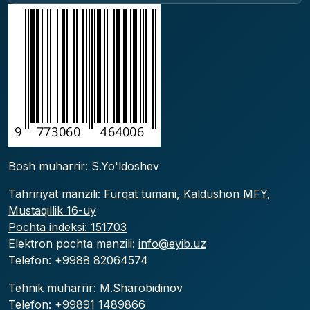
Bosh muharrir: S.Yo'ldoshev
Tahririyat manzili:
Furqat tumani, Kaldushon MFY,
Mustaqillik 16-uy
Pochta indeksi: 151703
Elektron pochta manzili:
info@eyib.uz
Telefon: +9988
82064574
Tehnik muharrir: M.Sharobidinov
Telefon: +99891 1489866