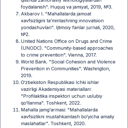
foydalanish". Huquq va jamiyat, 2019, №3.
Akbarov I. "Mahallalarda jamoat
xavfsizligini ta’minlashning innovatsion
yondashuvlari". Ijtimoiy fanlar jurnali, 2020,
№2.
United Nations Office on Drugs and Crime
(UNODC). "Community-based approaches
to crime prevention". Vienna, 2017.
World Bank. "Social Cohesion and Violence
Prevention in Communities". Washington,
2019.
O‘zbekiston Respublikasi Ichki ishlar
vazirligi Akademiyasi materiallari:
"Profilaktika inspektori uchun uslubiy
qo‘llanma". Toshkent, 2022.
Mahalla jamg‘armasi: "Mahallalarda
xavfsizlikni mustahkamlash bo‘yicha amaliy
maslahatlar". Toshkent, 2020.