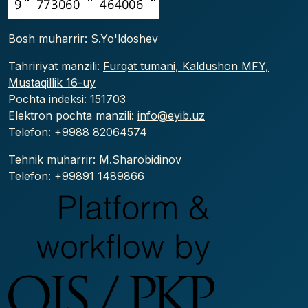
Bosh muharrir: S.Yo'ldoshev
Tahririyat manzili:
Furqat tumani, Kaldushon MFY,
Mustaqillik 16-uy
Pochta indeksi: 151703
Elektron pochta manzili:
info@eyib.uz
Telefon: +9988
82064574
Tehnik muharrir: M.Sharobidinov
Telefon: +99891 1489866