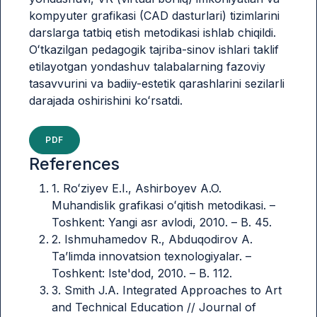
kompyuter grafikasi (CAD dasturlari) tizimlarini
darslarga tatbiq etish metodikasi ishlab chiqildi.
Oʻtkazilgan pedagogik tajriba-sinov ishlari taklif
etilayotgan yondashuv talabalarning fazoviy
tasavvurini va badiiy-estetik qarashlarini sezilarli
darajada oshirishini koʻrsatdi.
PDF
References
1. Roʻziyev E.I., Ashirboyev A.O.
Muhandislik grafikasi oʻqitish metodikasi. –
Toshkent: Yangi asr avlodi, 2010. – B. 45.
2. Ishmuhamedov R., Abduqodirov A.
Ta’limda innovatsion texnologiyalar. –
Toshkent: Iste'dod, 2010. – B. 112.
3. Smith J.A. Integrated Approaches to Art
and Technical Education // Journal of