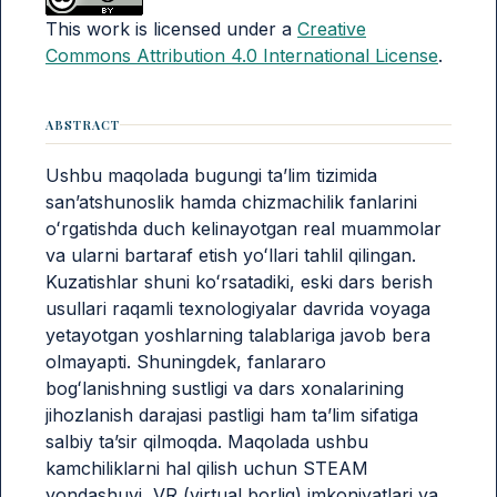
This work is licensed under a
Creative
Commons Attribution 4.0 International License
.
ABSTRACT
Ushbu maqolada bugungi ta’lim tizimida
san’atshunoslik hamda chizmachilik fanlarini
oʻrgatishda duch kelinayotgan real muammolar
va ularni bartaraf etish yoʻllari tahlil qilingan.
Kuzatishlar shuni koʻrsatadiki, eski dars berish
usullari raqamli texnologiyalar davrida voyaga
yetayotgan yoshlarning talablariga javob bera
olmayapti. Shuningdek, fanlararo
bogʻlanishning sustligi va dars xonalarining
jihozlanish darajasi pastligi ham ta’lim sifatiga
salbiy ta’sir qilmoqda. Maqolada ushbu
kamchiliklarni hal qilish uchun STEAM
yondashuvi, VR (virtual borliq) imkoniyatlari va