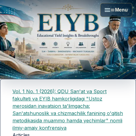
Menu
Vol. 1 No. 1 (2026): QDU San'at va Sport
fakulteti va EYIB hamkorligidagi "Ustoz
merosidan inavatsion ta'limgacha:
San'atshunoslik va chizmachilik fanining o'qitish
metodikasida muammo hamda yechimlar" nomli
ilmiy-amaiy konfrensiya
Articles