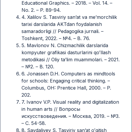
Educational Graphics. – 2018. – Vol. 14. –
No. 2. – P. 89-94.
4. Xalilov S. Tasviriy san’at va me’morchilik
tarixi darslarida AKTdan foydalanish
samaradorligi // Pedagogika jurnali. –
Toshkent, 2022. – №4. – B. 76.
5. Mavlonov N. Chizmachilik darslarida
kompyuter grafikasi dasturlarini qoʻllash
metodikasi // Oliy ta’lim muammolari. – 2021.
– №2. – B. 120.
6. Jonassen D.H. Computers as mindtools
for schools: Engaging critical thinking. –
Columbus, OH: Prentice Hall, 2000. – P.
202.
7. Ivanov V.P. Visual reality and digitalization
in human arts // Вопросы
искусствоведения. – Москва, 2019. – №3.
– С. 54-58.
8. Saydaliyev S. Tasviriy san’at oʻqitish