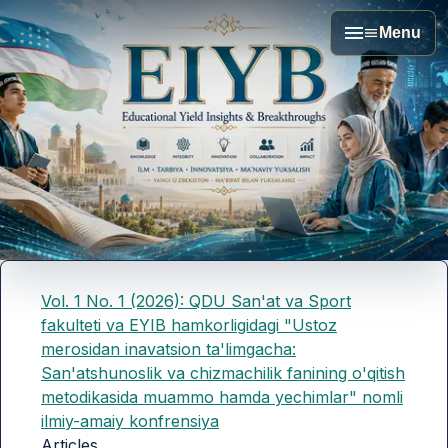
Menu
Vol. 1 No. 1 (2026): QDU San'at va Sport
fakulteti va EYIB hamkorligidagi "Ustoz
merosidan inavatsion ta'limgacha:
San'atshunoslik va chizmachilik fanining o'qitish
metodikasida muammo hamda yechimlar" nomli
ilmiy-amaiy konfrensiya
Articles