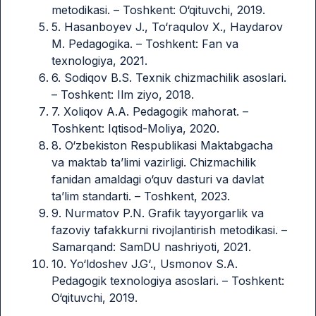
metodikasi. – Toshkent: O‘qituvchi, 2019.
5. Hasanboyev J., To‘raqulov X., Haydarov
M. Pedagogika. – Toshkent: Fan va
texnologiya, 2021.
6. Sodiqov B.S. Texnik chizmachilik asoslari.
– Toshkent: Ilm ziyo, 2018.
7. Xoliqov A.A. Pedagogik mahorat. –
Toshkent: Iqtisod-Moliya, 2020.
8. O‘zbekiston Respublikasi Maktabgacha
va maktab ta’limi vazirligi. Chizmachilik
fanidan amaldagi o‘quv dasturi va davlat
ta’lim standarti. – Toshkent, 2023.
9. Nurmatov P.N. Grafik tayyorgarlik va
fazoviy tafakkurni rivojlantirish metodikasi. –
Samarqand: SamDU nashriyoti, 2021.
10. Yo‘ldoshev J.G‘., Usmonov S.A.
Pedagogik texnologiya asoslari. – Toshkent:
O‘qituvchi, 2019.