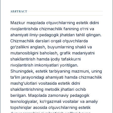
ABSTRACT
Mazkur maqolada o‘quvchilarning estetik didini
rivojlantirishda chizmachilik fanining o‘rni va
ahamiyati ilmiy-pedagogik jihatdan tahlil qilingan.
Chizmachilik darslari orqali o‘quvchilarda
go‘zallikni anglash, buyumlarning shakli va
mutanosibligini baholash, grafik madaniyatni
shakllantirish hamda ijodiy tafakkurni
rivojlantirish imkoniyatlari yoritilgan.
Shuningdek, estetik tarbiyaning mazmuni, uning
ta’lim jarayonidagi ahamiyati hamda chizmachilik
mashg‘ulotlari vositasida estetik didni
shakllantirishning metodik jihatlari ochib
berilgan. Maqolada zamonaviy pedagogik
texnologiyalar, ko‘rgazmali vositalar va amaliy
topshiriqlar asosida o‘quvchilarning estetik