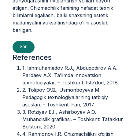
dunyoqarashini rivojlantirish yo‘llari bayon
etilgan. Chizmachilik fanining nafaqat texnik
bilimlarni egallash, balki shaxsning estetik
madaniyatini yuksaltirishdagi o‘rni asoslab
berilgan.
PDF
References
1. Ishmuhamedov R.J., Abduqodirov A.A.,
Pardaev A.X. Ta’limda innovatsion
texnologiyalar. – Toshkent: Iste’dod, 2018.
2. Tolipov O‘.Q., Usmonboyeva M.
Pedagogik texnologiyalarning tatbiqiy
asoslari. – Toshkent: Fan, 2017.
3. Ro‘ziyev E.I., Ashirboyev A.O.
Muhandislik grafikasi. – Toshkent: Tafakkur
Bo‘stoni, 2020.
4. Rahmonov I.R. Chizmachilikni o‘qitish