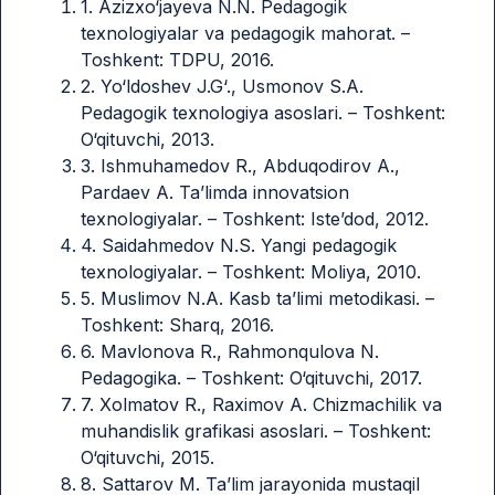
1. Azizxo‘jayeva N.N. Pedagogik
texnologiyalar va pedagogik mahorat. –
Toshkent: TDPU, 2016.
2. Yo‘ldoshev J.G‘., Usmonov S.A.
Pedagogik texnologiya asoslari. – Toshkent:
O‘qituvchi, 2013.
3. Ishmuhamedov R., Abduqodirov A.,
Pardaev A. Ta’limda innovatsion
texnologiyalar. – Toshkent: Iste’dod, 2012.
4. Saidahmedov N.S. Yangi pedagogik
texnologiyalar. – Toshkent: Moliya, 2010.
5. Muslimov N.A. Kasb ta’limi metodikasi. –
Toshkent: Sharq, 2016.
6. Mavlonova R., Rahmonqulova N.
Pedagogika. – Toshkent: O‘qituvchi, 2017.
7. Xolmatov R., Raximov A. Chizmachilik va
muhandislik grafikasi asoslari. – Toshkent:
O‘qituvchi, 2015.
8. Sattarov M. Ta’lim jarayonida mustaqil