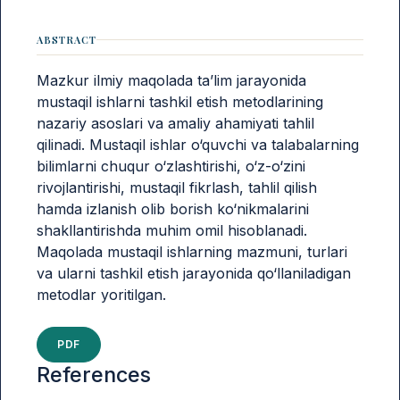
ABSTRACT
Mazkur ilmiy maqolada ta’lim jarayonida
mustaqil ishlarni tashkil etish metodlarining
nazariy asoslari va amaliy ahamiyati tahlil
qilinadi. Mustaqil ishlar o‘quvchi va talabalarning
bilimlarni chuqur o‘zlashtirishi, o‘z-o‘zini
rivojlantirishi, mustaqil fikrlash, tahlil qilish
hamda izlanish olib borish ko‘nikmalarini
shakllantirishda muhim omil hisoblanadi.
Maqolada mustaqil ishlarning mazmuni, turlari
va ularni tashkil etish jarayonida qo‘llaniladigan
metodlar yoritilgan.
PDF
References