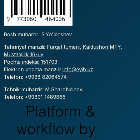
Bosh muharrir: S.Yo'ldoshev
Tahririyat manzili:
Furqat tumani, Kaldushon MFY,
Mustaqillik 16-uy
Pochta indeksi: 151703
Elektron pochta manzili:
info@eyib.uz
Telefon: +9988
82064574
Tehnik muharrir: M.Sharobidinov
Telefon: +99891 1489866