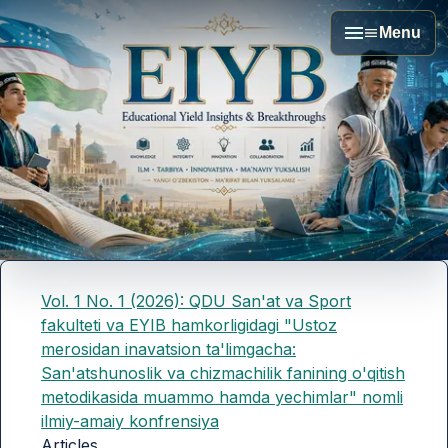
Menu
Vol. 1 No. 1 (2026): QDU San'at va Sport
fakulteti va EYIB hamkorligidagi "Ustoz
merosidan inavatsion ta'limgacha:
San'atshunoslik va chizmachilik fanining o'qitish
metodikasida muammo hamda yechimlar" nomli
ilmiy-amaiy konfrensiya
Articles