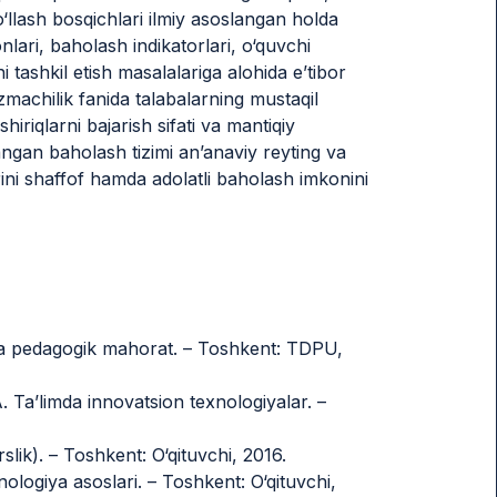
o‘llash bosqichlari ilmiy asoslangan holda
lari, baholash indikatorlari, o‘quvchi
i tashkil etish masalalariga alohida e’tibor
izmachilik fanida talabalarning mustaqil
hiriqlarni bajarish sifati va mantiqiy
slangan baholash tizimi an’anaviy reyting va
larini shaffof hamda adolatli baholash imkonini
 va pedagogik mahorat. – Toshkent: TDPU,
Ta’limda innovatsion texnologiyalar. –
slik). – Toshkent: O‘qituvchi, 2016.
ologiya asoslari. – Toshkent: O‘qituvchi,