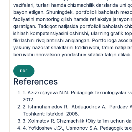
vazifalari, turlari hamda chizmachilik darslarida uni q
bayon etilgan. Shuningdek, portfolioli baholash mezon
faoliyatini monitoring qilish hamda refleksiya jarayonin
qaratilgan. Tadqiqot natijasida portfolioli baholash ch
ishlash kompetensiyasini oshirishi, ularning grafik tops
fikrlashini rivojlantirishi aniqlangan. Portfolioga aso
yakuniy nazorat shakllarini to‘ldiruvchi, ta’lim natija
beruvchi innovatsion yondashuv sifatida talqin etiladi.
PDF
References
1. Azizxo‘jayeva N.N. Pedagogik texnologiyalar
2012.
2. Ishmuhamedov R., Abduqodirov A., Pardaev A. 
Toshkent: Iste’dod, 2008.
3. Xolmatov R. Chizmachilik (Oliy ta’lim uchun dar
4. Yo‘ldoshev J.G‘., Usmonov S.A. Pedagogik texn