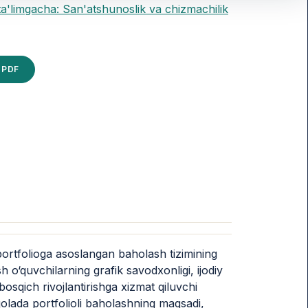
ta'limgacha: San'atshunoslik va chizmachilik
PDF
portfolioga asoslangan baholash tizimining
sh o‘quvchilarning grafik savodxonligi, ijodiy
osqich rivojlantirishga xizmat qiluvchi
Maqolada portfolioli baholashning maqsadi,