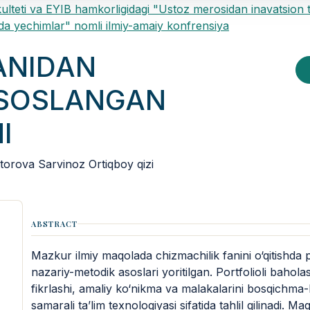
ulteti va EYIB hamkorligidagi "Ustoz merosidan inavatsion 
a yechimlar" nomli ilmiy-amaiy konfrensiya
ANIDAN
ASOSLANGAN
I
torova Sarvinoz Ortiqboy qizi
ABSTRACT
Mazkur ilmiy maqolada chizmachilik fanini o‘qitishda 
nazariy-metodik asoslari yoritilgan. Portfolioli bahola
fikrlashi, amaliy ko‘nikma va malakalarini bosqichma-b
samarali ta’lim texnologiyasi sifatida tahlil qilinadi. 