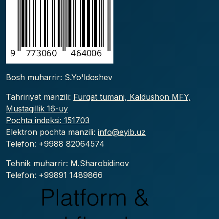
Bosh muharrir: S.Yo'ldoshev
Tahririyat manzili:
Furqat tumani, Kaldushon MFY,
Mustaqillik 16-uy
Pochta indeksi: 151703
Elektron pochta manzili:
info@eyib.uz
Telefon: +9988
82064574
Tehnik muharrir: M.Sharobidinov
Telefon: +99891 1489866