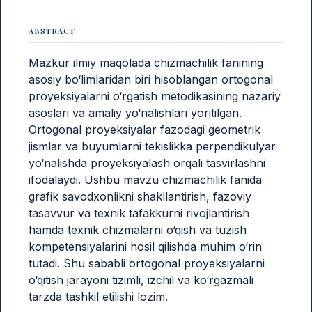
ABSTRACT
Mazkur ilmiy maqolada chizmachilik fanining
asosiy bo‘limlaridan biri hisoblangan ortogonal
proyeksiyalarni o‘rgatish metodikasining nazariy
asoslari va amaliy yo‘nalishlari yoritilgan.
Ortogonal proyeksiyalar fazodagi geometrik
jismlar va buyumlarni tekislikka perpendikulyar
yo‘nalishda proyeksiyalash orqali tasvirlashni
ifodalaydi. Ushbu mavzu chizmachilik fanida
grafik savodxonlikni shakllantirish, fazoviy
tasavvur va texnik tafakkurni rivojlantirish
hamda texnik chizmalarni o‘qish va tuzish
kompetensiyalarini hosil qilishda muhim o‘rin
tutadi. Shu sababli ortogonal proyeksiyalarni
o‘qitish jarayoni tizimli, izchil va ko‘rgazmali
tarzda tashkil etilishi lozim.