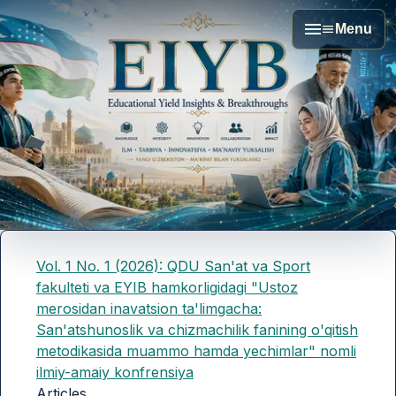
Menu
Vol. 1 No. 1 (2026): QDU San'at va Sport
fakulteti va EYIB hamkorligidagi "Ustoz
merosidan inavatsion ta'limgacha:
San'atshunoslik va chizmachilik fanining o'qitish
metodikasida muammo hamda yechimlar" nomli
ilmiy-amaiy konfrensiya
Articles