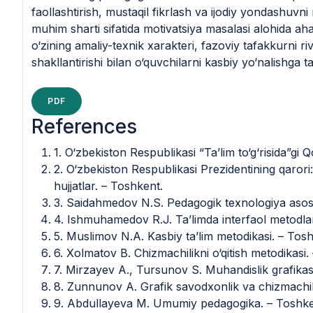
faollashtirish, mustaqil fikrlash va ijodiy yondashuvni ri
muhim sharti sifatida motivatsiya masalasi alohida a
o‘zining amaliy-texnik xarakteri, fazoviy tafakkurni riv
shakllantirishi bilan o‘quvchilarni kasbiy yo‘nalishga 
PDF
References
1. O‘zbekiston Respublikasi “Ta’lim to‘g‘risida”gi
2. O‘zbekiston Respublikasi Prezidentining qarori: 
hujjatlar. – Toshkent.
3. Saidahmedov N.S. Pedagogik texnologiya asosla
4. Ishmuhamedov R.J. Ta’limda interfaol metodla
5. Muslimov N.A. Kasbiy ta’lim metodikasi. – Tos
6. Xolmatov B. Chizmachilikni o‘qitish metodikasi.
7. Mirzayev A., Tursunov S. Muhandislik grafikasi
8. Zunnunov A. Grafik savodxonlik va chizmachili
9. Abdullayeva M. Umumiy pedagogika. – Toshke