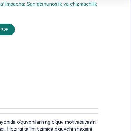
ta'limgacha: San'atshunoslik va chizmachilik
PDF
ayonida o‘quvchilarning o‘quv motivatsiyasini
di. Hozirgi ta’lim tizimida o‘quvchi shaxsini