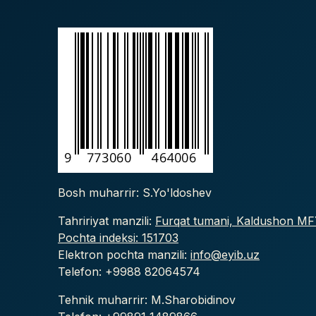
Bosh muharrir: S.Yo'ldoshev
Tahririyat manzili:
Furqat tumani, Kaldushon MFY
Pochta indeksi: 151703
Elektron pochta manzili:
info@eyib.uz
Telefon: +9988
82064574
Tehnik muharrir: M.Sharobidinov