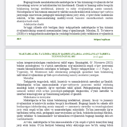
Bugungi kunda mamlakatimizda maktabgacha ta’lim tizimining rivojlanishi davlat 
siyosatining ustuvor yo‘nalishlaridan biri hisoblanadi. Chunki ta’limning ushbu bosqichi 
bolalarning   keyingi   intellektual,   ijtimoiy   va   ruhiy   rivojlanishiga   zamin   yaratadi. 
Makta
bgacha ta’lim tizimini zamonaviy talablar asosida tashkil etish uchun o‘quv
-
tarbiya 
jarayoniga innovatsion pedagogik texnologiyalarni joriy etish, o‘qituvchilar malakasini 
oshirish,  ta’lim  muassasalarining  moddiy
-
texnik   bazasini   mustahkamlash   muhim 
ahamiya
t kasb etadi.
Adabiyotlar sharhi
So‘nggi yillarda olib borilgan ilmiy tadqiqotlarda maktabgacha ta’lim tizimini 
rivojlantirishning samarali mexanizmlari keng o‘rganilmoqda. Masalan, X. To‘xtayeva 
(2020) o‘z tadqiqotlarida maktabgacha yoshdagi bolalarda ijodiy tafakkurni rivojlantirish 
461
https://eyib.uz
“
MAKTABGACHA TA’LIMDA MILLIY QADRIYATLARGA ASOSLANGAN TARBIYA 
TEXNOLOGIYALARI
”
14
-
1
5
aprel
uchun integratsiyalashgan yondashuvni taklif etgan. Shuningdek, G‘. Niyozova (2021) 
bolalar psixologiyasi va o‘qitish metodlarini uyg‘unlashtirish orqali o‘quv jarayonini 
yanada takomillashtirish zarurligini ta’kidlagan. Xorijiy tadqiqotchilar 
—
J.  Piaget,
L. 
Vygotskiy,  M.  Montessori  kabi  olimlarning  pedagogik  qarashlari  ham  bolalarning 
individual rivojlanishini qo‘llab
-
quvvatlashning nazariy asoslarini yaratgan.
Metodlar
Tadqiqotda taqqoslash, tahlil, kuzatish va umumlashtirish metodlari qo‘llanildi. 
Maktabgacha  ta’lim  muassasalarida  o‘quv
-
tarbiyaviy   jarayonni   tashkil   etishning 
amaldagi  holati  o‘rganilib,  ilg‘or  tajribalar  tahlil  qilindi.  Pedagoglarning  faoliyatini 
samaral
i  tashkil  etish  uchun  psixologik
-
pedagogik  diagnostika,  o‘yinli  metodlar  va 
interfaol texnologiyalar qo‘llanishining natijalari o‘rganildi.
Muhokama va tavsiyalar
Maktabgacha ta’lim tizimi bolalarning intellektual, ijtimoiy, hissiy va jismoniy 
rivojlanishini ta’minlovchi muhim bosqich hisoblanadi. Bugungi kunda bu sohada olib 
borilayotgan islohotlarning asosiy maqsadi 
—
zamonaviy metodlar va texnologiyalarni 
joriy  e
tish orqali ta’lim sifati va samaradorligini oshirishdir. Ta’lim jarayonida ilg‘or 
tajribalarni tatbiq etish, pedagogik innovatsiyalarni qo‘llash, bolalarda mustaqil fikrlash, 
ijodiy tafakkur va kommunikativ ko‘nikmalarni rivojlantirish bugungi kundagi dol
zarb 
vazifalardandir.
Avvalo, maktabgacha ta’lim muassasalarida o‘yin orqali o‘qitish tamoyilini keng 
joriy etish lozim. O‘yin faoliyati bolaning tabiiy ehtiyojiga mos bo‘lib, uning bilish 