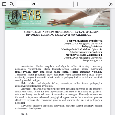
of 3
Toggle
Find
Zoom
Zoom
To
Sidebar
Out
In
“
MAKTABGACHA TA’LIMDA MILLIY QADRIYATLARGA ASOSLANGAN TARBIYA 
TEXNOLOGIYALARI
”
14
-
1
5
aprel
MAKTABGACHA TA’LIM MUASSASALARIDA TA’LIM TIZIMINI 
RIVOJLANTIRISHNING ZAMONAVIY YO‘NALISHLARI
Botirova Mukarram Muydinovna
Qo'qon Davlat Pedagogika Universiteti
Pedagogika fakulteti
Maktabgacha ta'lim kafedrasi o'qituvchisi
@botirovamukarram.gmail.com,
Mo'minov Jo'rabek Zoxidjon o'g'li
Qo'qon Davlat Pedagogika Universiteti 
1
-
bosqich magistranti
Annotatsiya
:
Ushbu 
maqolada  maktabgacha  ta’lim  tizimining  zamonaviy 
rivojlanish  yo‘nalishlari,  ularni  takomillashtirish  omillari  hamda  innovatsion 
texnologiyalarni  joriy  etish  orqali  ta’lim  sifatini  oshirish  masalalari  yoritilgan. 
Tadqiqotda  ta’lim  jarayoniga  ilg‘or  pedagogi
k  yondashuvlarni  tatbiq  etish,  o‘quv
-
tarbiyaviy  jarayonni  samarali  tashkil  etish  va  pedagog  kadrlar  malakasini  oshirish 
zarurligi asoslab berilgan.
Kalit  so‘zlar:  maktabgacha  ta’lim,  innovatsiya,  ta’lim  tizimi,  pedagogika, 
zamonaviy texnologiyalar, rivojlanish.
Abstract
: 
This  article  discusses  the  modern  development  trends  of the  preschool 
education system, factors for their improvement, and issues of improving the quality of 
education  through  the  introduction  of  innovative  technologies.  The  study  substantiates 
the  need  to
implement  advanced  pedagogical  approaches  to  the  educational  process, 
effectively  organize  the  educational  process,  and  improve  the  skills  of  pedagogical 
personnel.
Keywords: preschool education, innovation, education system, pedagogy, modern 
technologies, development.
Kirish