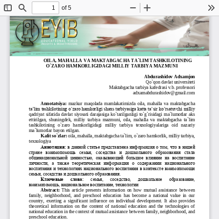
of 5
Toggle
Find
Zoom
Zoom
To
Sidebar
Out
In
“
MAKTABGACHA TA’LIMDA MILLIY QADRIYATLARGA ASOSLANGAN TARBIYA 
TEXNOLOGIYALARI
”
14
-
1
5
aprel
OILA, MAHALLA VA MAKTABGACHA TA`LIM TASHKILOTINING 
O`ZARO HAMKORLIGIDAGI MILLIY TARBIYA MAZMUNI
Abdurashidov Adxamjon 
Qo`qon davlat universiteti 
Maktabgacha tarbiya kafedrasi v.b. professori
adxamabdurashidov@gmail.com
Annotatsiya: 
mazkur  maqolada
mamlakatimizda  oila,  mahalla  va  maktabgacha 
ta’lim tashkilotining o`zaro hamkorligi shaxs tarbiyasiga katta ta’sir ko’rsatuvchi milliy 
qadriyat  sifatida  davlat  siyosati  darajasiga  ko`tarilganligi  to`g`risidagi  ma`lumotlar  aks 
ettirilgan,  shuningdek,  milliy
tarbiya  mazmuni,  oila,  mahalla  va  maktabgacha  ta`lim 
tashkilotining   o`zaro   hamkorligidagi   milliy   tarbiya   texnologiyalariga   oid   nazariy 
ma`lumotlar bayon etilgan. 
Kalit so`zlar: 
oila, mahalla, maktabgacha ta`lim, o`zaro hamkorlik, milliy tarbiya, 
texnologiya
Аннотация:
в данной статье представлена 
информация о том, что в нашей 
стране  взаимопомощь  семьи,  соседства  и  дошкольного  образования  стала 
общенациональной  ценностью,  оказывающей  большое  влияние  на  воспитание 
личности,  а  также  теоретическая  информация  о  содержании 
национального 
воспитания и технологиях национального воспитания в контексте взаимопомощи 
семьи, соседства и дошкольного образования.
Ключевые   слова:
семья,   соседство,   дошкольное   образование, 
взаимопомощь, национальное воспитание, технологии
Abstract:
This  article  presents  information  on  how  mutual  assistance  between 
family,  neighborhood,  and  preschool  education  has  become  a  national  value  in  our 
country,  exerting  a  significant  influence  on  individual  development.  It  also  provides 
theoretical  information  on  the  content  of  national  education  and  the  technologies  of 
national education in the context of mutual assistance between family, neighborhood, 
and 
preschool education.