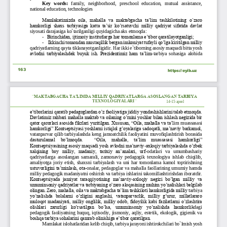
Key   words:
family,   neighborhood,   preschool   education,   mutual   assistance, 
national education, technologies
Mamlakatimizda  oila,  mahalla  va  maktabgacha  ta’lim  tashkilotining  o`zaro 
hamkorligi  shaxs  tarbiyasiga  katta  ta’sir  ko’rsatuvchi  milliy  qadriyat  sifatida  davlat 
siyosati darajasiga ko`tarilganligi quyidagicha aks etmoqda:
-
Birinchidan, ijtimoiy institutlarga har tomonlama e’tibor qaratilayotganligi;
-
Ikkinchi tomondan mustaqillik bergan imkoniyat tufayli qo’lga kiritilgan milliy 
qadriyatlarning qayta tiklanayotganligidir. Har ikki e`tiborning asosiy maqsadi bitta yosh 
avlodni tarbiyalashdek buyuk ish. Prezidentimiz ham ta’lim
-
tarbiya  sohasiga  alohida 
163
https://eyib.uz
“
MAKTABGACHA TA’LIMDA MILLIY QADRIYATLARGA ASOSLANGAN TARBIYA 
TEXNOLOGIYALARI
”
14
-
1
5
aprel
e’tiborlarini qaratib pedagoglardan o’z faoliyatiga jiddiy yondashishlarini talab etmoqda. 
Davlatimiz rahbari mahalla maktab va oilaning o’rnini yoshlar bilan ishlash negizida bir 
qator qarorlari asosida fikrlari yuritilgan. Xususan, “Oila, mahalla va ta’l
im muassasasi 
hamkorligi” Kontseptsiyasi yoshlarni istiqlol g’oyalariga sadoqatli, ma’naviy barkamol, 
vatanparvar qilib tarbiyalashda keng jamoatchilik faoliyatini muvofiqlashtirish borasida 
dasturulamal  bo’lmoqda.    “Oila,  mahalla,  ta’lim  muassasasi  hamkor
ligi” 
Kontseptsiyasining asosiy maqsadi yosh avlodni ma’naviy
-
axloqiy tarbiyalashda o’zbek 
xalqining  boy  milliy,  madaniy,  tarixiy  an’analari,  urf
-
odatlari   va   umumbashariy 
qadriyatlarga  asoslangan  samarali,  zamonaviy  pedagogik  texnologiya  ishlab  chiqilib, 
a
maliyotga  joriy  etish,  shaxsni  tarbiyalash  va  uni  har  tomonlama  kamol  toptirishning 
ustuvorligini ta’minlash, ota
-
onalar, pedagoglar va mahalla faollarining umumiy hamda 
milliy pedagogik madaniyatni oshirish va tarbiya ishlarini takomillashtirishdan iborat
dir. 
Kontseptsiyada  jamiyat  taraqqiyotining  ma’naviy
-
axloqiy  negizi  bo’lgan  milliy  va 
umuminsoniy qadriyatlar va tarbiyaning o’zaro aloqasining muhim yo’nalishlari belgilab 
olingan. Zero, mahalla, oila va maktabgacha ta’lim tashkiloti hamkorligida milliy t
arbiya 
yo’nalishda  bolalarni  o’zligini  anglashi,  vatanparvarlik,  milliy  g’urur,  millatlararo 
muloqot madaniyati, milliy onglilik, milliy odob, fidoyilik kabi fazilatlarni o’zlashtira 
olishlari  zarurligi  ko’rsatilgan  bo’lsa,  umuminsoniy  yo’nalishda  hamkorli
kdagi 
pedagogik  faoliyatning  huquq,  iqtisodiy,  jismoniy,  aqliy,  estetik,  ekologik,  gigienik  va 
boshqa tarbiya sohalarini qamrab olinishiga e’tibor qaratilgan.
Mamlakat islohatlaridan kelib chiqib, tarbiya jarayoni ishtirokchilari bo`lmish yosh 