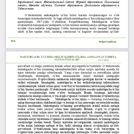
Зарубежный  опыт,  Индивидуальный  подход,  Игровое  образование,  Социальные 
навыки,  Методы  обучения,  Система  образования,  Дошкольное  образование  в 
Узбекистане.
O
‘
zbekistonda
maktabgacha
ta
’
lim
tizimi
hozirda
rivojlanayotgan
va
o
‘
sib
borayotgan
tizimlardan
biridir
. 
So
‘
nggi
yillarda
maktabgacha
ta
’
lim
sohasiga
katta
e
’
tibor
qaratilmoqda
.    2017
-
yilda
O
‘
zbekiston
Respublikasining
Maktabgacha
ta
’
limni
rivojlantirish
konsepsiyasi
tasdiqlanib
, 
ta
’
lim
tizimini
modernizatsiya
qilishga
qaratilgan
ko
‘
plab
chora
-
tadbirlar
belgilangan
. 
Ushbu
konsepsiyaning
asosiy
maqsadi
bolalarga
sifatli
ta
’
lim
taqdim
etish
, 
ularning
emotsional
va
kognitiv
rivojlanishini
qo
‘
llab
-
103
https://eyib.uz
“
MAKTABGACHA TA’LIMDA MILLIY QADRIYATLARGA ASOSLANGAN TARBIYA 
TEXNOLOGIYALARI
”
14
-
1
5
aprel
quvvatlash
va
ularga
yaxshiroq
kelajak
uchun
tayyorgarlik
ko
‘
rsatishdir
. 
O
‘
zbekistonda
’
maktabgacha
ta
lim
tizimining
takomillashtirilishi
uchun
xorijiy
tajribalar
asosida
bir
qator
islohotlar
amalga
oshirilmoqda
. 
Yangi
o
‘
quv
dasturlari
va
metodikalar
ishlab
chiqilmoqda
, 
shuningdek
, 
ta
’
lim
muassasalarida
yuqori
malakali
pedagoglar
tayyorlanmoqda
. 
O‘qituvchilarni malakasini oshirishga qaratilgan kurslar va seminarlar 
tashkil  etilmoqda.  Shuningdek,  maktabgacha  ta’lim  tashkilotlarining  infratuzilmasi 
yaxshilanmoqda, bolalar uchun qulay va xavfsiz ta’lim muhitini yaratish maqsadida yangi 
ta’lim binolar
i qurilmoqda. O‘zbekistonda xorijiy tajribalar asosida maktabgacha ta’lim 
tizimini   rivojlantirishga   katta   e’tibor   berilmoqda.   Bunda   bolalarga   individual 
yondashuvni amalga oshirish, o‘yin orqali o‘rganish va kreativ fikrlashni rivojlantiris
hga 
alohida  e’tibor  berilmoqda.   
Maktabgacha  ta’lim  tizimi 
—
bolaning  rivojlanishiga, 
uning dunyoqarashini shakllantirishga va keyingi ta’lim jarayoniga tayyorlashda muhim 
bosqich  hisoblanadi.  Maktabgacha  ta’limning  muvaffaqiyatli  tashkil  etilishi  nafaqat 
bolalar  uchun,  balki  jamiyat  u
chun  ham  muhimdir.  Bolalar,  o‘qish  va  o‘rganish 
jarayonida  o‘zlari  uchun  zarur  bo‘lgan  ko‘nikmalarni  egallaydi,  shuningdek,  ijtimoiy, 
emotsional,  intellektual  va  jismoniy  jihatdan  rivojlanishadi.  Shuningdek,  bolalar  bilan 
i
shlashda xorijiy tajribalarni o‘rganish va ulardan samarali foydalanish, ta’limning sifatini 
yaxshilashga  yordam  beradi.  Xorijiy  tajribalar  ko‘rsatganidek,  samarali  maktabgacha 
ta’lim  tizimi  bolalarga  nafaqat  ta’lim,  balki  ularning  shaxsiy  rivojlanishini  q
o‘llab
-
quvvatlaydi.  O‘zbekistonda  ham  maktabgacha  ta’lim  tizimi  o‘sib  borayotgan  va 
o‘zgaruvchan  jamiyat  ehtiyojlariga  moslashishga  intilmoqda.  Ushbu  maruzada  xorijiy 