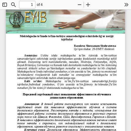
of 4
Toggle
Find
Zoom
Zoom
To
Sidebar
Out
In
“
MAKTABGACHA TA’LIMDA MILLIY QADRIYATLARGA ASOSLANGAN TARBIYA 
TEXNOLOGIYALARI
”
14
-
1
5
aprel
Maktabgacha ta’limda ta’lim
-
tarbiya samaradorligini oshirishda ilg‘or xorijiy 
tajribalar
Rasulova
Shoxsanam
Shuhratovna
Qo
’
qon
shahar
29
-
DMTT
direktori
Anotatsiya
:
Ushbu
ishda
maktabgacha
ta
’
lim
tizimida
ta
’
lim
-
tarbiya
samaradorligini
oshirishda
xorijiy
tajribalardan
qanday
foydalanish
mumkinligi
tahlil
qilinadi
. 
Dunyoning
turli
mamlakatlarida
, 
masalan
, 
Shvetsiya
, 
Finlyandiya
, 
AQSh
, 
Buyuk
Britaniya
, 
Germaniya
va
Kanada
kabi
davlatlarda
maktabgacha
ta
’
lim
tizimining
samarali
ishlashi
uchun
qo
‘
llaniladigan
metodlar
va
yondashuvlar
ko
‘
rib
chiqiladi
. 
Maktabgacha
ta
’
limda
individual
yondashuv
, 
o
‘
yin
asosida
ta
’
lim
, 
ijtimoiy
va
emotsional
ko
‘
nikmalarni
rivojlantirish
kabi
metodlar
va
strategiyalar
maktabgacha
ta
’
lim
samaradorligini
oshirishda
muhim
ahamiyatga
ega
. 
Kalit
so
‘
zlar
:
Maktabgacha
ta
’
lim
,
Ta
’
lim
-
tarbiya
samaradorligi
,
Xorijiy
tajribalar
,
Individual
yondashuv
, 
O
‘
yin
asosida
ta
’
lim
,
Ijtimoiy
ko
‘
nikmalar
,
Ta
’
lim
’
‘
’
metodlari
,
Ta
lim
tizimi
,
O
zbekistonda
maktabgacha
ta
lim
.
Передовой зарубежный опыт повышения эффективности обучения в 
дошкольном образовании
.
Аннотация:
В  данной  работе  анализируется,  как  можно  использовать 
зарубежный   опыт   для   повышения   эффективности   обучения   в   системе 
дошкольного  образования.  Рассмотрены  методы  и  подходы,  используемые  для 
эффективной  работы  системы  дошкольного  образования  в  различных  стр
анах 
мира, таких как Швеция, Финляндия, США, Великобритания, Германия и Канада. 
В повышении эффективности дошкольного образования важное значение имеют 
такие   методы   и   стратегии,   как   индивидуальный   подход   к   дошкольному 
образованию, игровое обучени
е, развитие социальных и эмоциональных навыков. 
Ключевые слова:
Дошкольное  образование,  Эффективность  образования, 