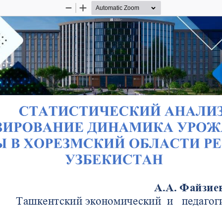
Zoom
Zoom
Out
In
EKISTON IQTISODIYOTINI RIVOJLANTIRISHNING DOL
RAQAMLI VA YASHIL IQTISODIYOT, IQTISODIYOTNI 
А.А. Файзиев
Ташкентский экономический  и   педагог