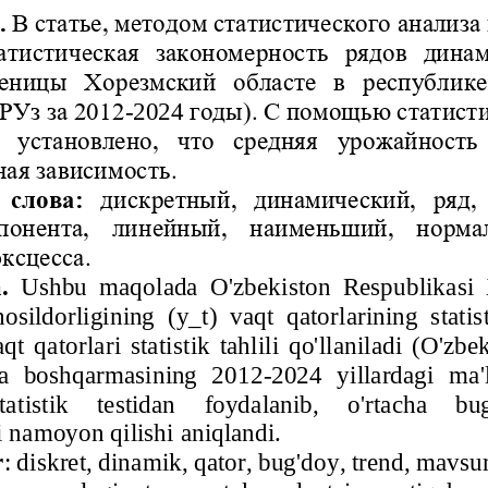
.
В статье, методом статистического анализа
статистическая  закономерность  рядов  дина
еницы
Хорезмский
областе  в  республик
 РУз
за 2012
-
20
24
годы)
. С помощью 
статист
  установлено,  что  средняя
ур
о
жайность
ая зависимость.
 слова:
дискретный
,  динамический,  ряд, 
мпонента,  линейный,  наименьший,  норма
ксцесса. 
a
.
Ushbu
maqolada
O
'
zbekiston
Respublikasi
hosildorligining
(
y
_
t
) 
vaqt
qatorlarining
statis
aqt
qatorlari
statistik
tahlili
qo
'
llaniladi
(
O
'
zbek
ka
boshqarmasining
2012
-
2024 
yillardagi
ma
'
tatistik
testidan
foydalanib
, 
o
'
rtacha
bu
i
namoyon
qilishi
aniqlandi
.
r
:
diskret
, 
dinamik
, 
qator
, 
bug
'
doy
, 
trend
, 
mavsu