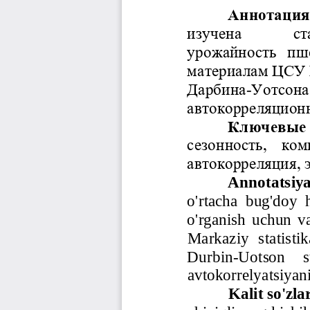
Аннотация
изучена          
урожайность
пш
материалам ЦСУ
Дарбина
-
Уотсона
автокорреляционн
Ключевые 
сезонность,  ко
автокорреляция, э
Annotatsiy
o
'
rtacha
bug
'
doy
o
'
rganish
uchun
v
Markaziy
statisti
Durbin
-
Uotson
s
avtokorrelyatsiyan
Kalit
so
'
zla