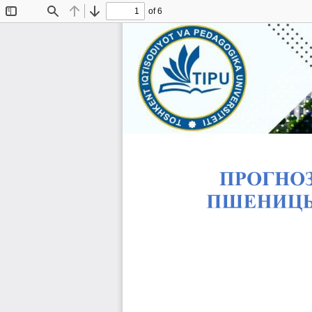
of 6
Toggle
Find
Previous
Next
Sidebar
“YANGI O‘ZB
INVESTITSIYALAR, 