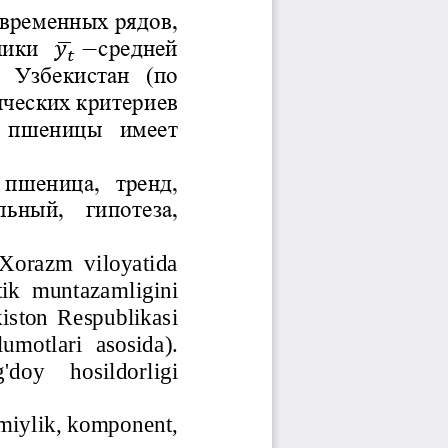
 временных рядов, 
мики 
средней
𝑦
−
𝑡
е  Узбекистан
(по 
ических 
критериев 
пшеницы
имеет 
пшеница
,  тренд, 
льный, 
гипотеза, 
Xorazm
viloyatida
tik
muntazamligini
iston
Respublikasi
lumotlari
asosida
). 
g
'
doy
hosildorligi
miylik
, 
komponent
, 