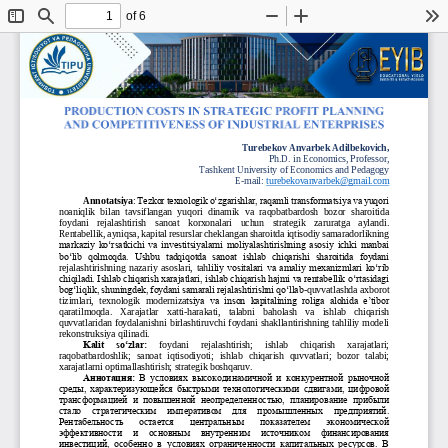
of 6
Toggle
Find
Zoom
Zoom
To
Sidebar
Out
In
“YANGI O‘ZBEKISTON 
IQTISODIYOTINI RIVOJLANTIRISHNING DOLZARB MASALALARI: 
INVESTITSIYALAR, RAQAMLI VA YASHIL IQTISODIYOT, IQTISODIYOTNI MODERNIZATSIYA QILISH”
Turebekov
Anvarbek Adilbekovich,
Ph.D. in Economics, Professor, 
Tashkent University of Economics and Pedagogy
E
-
mail: 
turebekovanvarbek@gmail.com
Annotatsiya
: 
Tezkor texnologik o‘zgarishlar, raqamli transformatsiya va yuqori 
noaniqlik  bilan  tavsiflangan  yuqori  dinamik  va  raqobatbardosh  bozor  sharoitida 
foydani    rejalashtirish    sanoat    korxonalari    uchun    strategik    zaruratga    aylandi. 
Rentabellik, ayniqsa, kapital resu
rslar cheklangan sharoitda iqtisodiy samaradorlikning 
markaziy ko‘rsatkichi va investitsiyalarni moliyalashtirishning asosiy ichki manbai 
bo‘lib  qolmoqda.  Ushbu  tadqiqotda  sanoat  ishlab  chiqarishi  sharoitida  foydani 
rejalashtirishning  nazariy  asoslari,  tah
liliy vositalari va amaliy mexanizmlari ko‘rib 
chiqiladi. Ishlab chiqarish xarajatlari, ishlab chiqarish hajmi va rentabellik o‘rtasidagi 
bog‘liqlik, shuningdek, foydani samarali rejalashtirishni qo‘llab
-
quvvatlashda axborot 
tizimlari,  texnologik  moderniza
tsiya  va  inson  kapitalining  roliga  alohida  e’tibor 
qaratilmoqda.
Xarajatlar   xatti
-
harakati,   talabni   baholash   va   ishlab   chiqarish 
quvvatlaridan foydalanishni birlashtiruvchi foydani shakllantirishning tahliliy modeli 
rekonstruksiya qilinadi.
Kalit  so‘zlar:
foydani 
rejalashtirish; 
ishlab 
chiqarish 
xarajatlari; 
raqobatbardoshlik;  sanoat  iqtisodiyoti;  ishlab  chiqarish  quvvatlari;  bozor  talabi; 
xarajatlarni optimallashtirish; strategik boshqaruv
.
Аннотация: 
В условиях высокодинамичной и конкурентной рыночной 
среды, характеризующейся быстрыми технологическими сдвигами, цифровой 
трансформацией  и  повышенной  неопределенностью,  планирование  прибыли 
стало  стратегическим  императивом  для  промышленных  предприятий. 
Рен
табельность   остается   центральным   показателем   экономической 
эффективности  и  основным  внутренним  источником  финансирования 
инвестиций,  особенно  в  условиях  ограниченности  капитальных  ресурсов.  В 