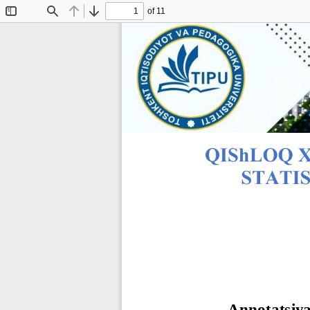
of 11
Toggle
Find
Previous
Next
Sidebar
“YANGI O‘ZB
INVESTITSIYALAR, 
Annotatsiy