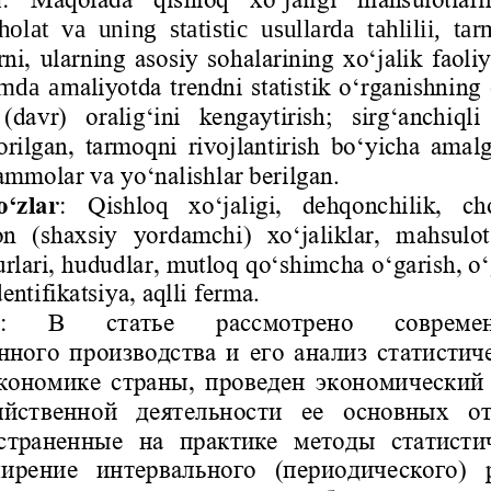
olat  va  uning  statistic  usullarda  tahlilii,  
rni, ularning asosiy sohalarining xo‘jalik faoliy
hamda  am
aliyotda trendni statistik o‘rganishning
  (davr)  oralig‘ini  kengaytirish;  sirg‘anchiqli 
borilgan, tarmoqni rivojlantirish bo‘yicha amalg
mmolar va yo‘nalishlar berilgan.
o‘zlar
:  Qishloq  xo‘jaligi,  dehqonchilik,  ch
on  (shaxsiy 
yordamchi)  xo‘jaliklar,  mahsulot 
urlari, hududlar, mutloq qo‘shimcha o‘garish, o
dentifikatsiya, aqlli ferma.
:   В   статье   рассмотрено   современ
нного производства и его анализ статистич
экономике страны, проведен экономический
яйственной  деятельности  ее  основных  от
страненные  на  практике  методы  статисти
ирение  интервального  (периодического)  р