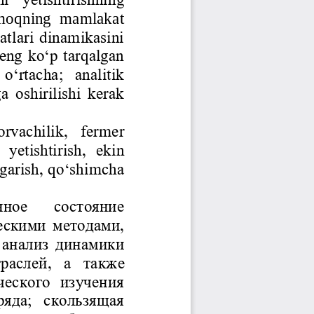
tarmoqning  mamlakat 
atlari dinamikasini 
 eng ko‘p tarqalgan 
 o‘rtacha;  analitik 
a oshirilishi kerak 
orvachilik,  fermer 
 yetishtirish,  ekin 
‘garish, qo‘shimcha 
ное   состояние 
ескими методами, 
 анализ динамики 
раслей,  а  та
кже 
ческого  изучения 
яда;  скользящая 