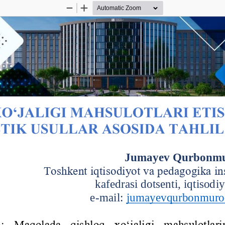
Zoom
Zoom
Out
In
EKISTON 
IQTISODIYOTINI RIVOJLANTIRISHNING DOL
RAQAMLI VA YASHIL IQTISODIYOT, IQTISODIYOTNI 
Juma
y
ev Qurbonmu
Toshkent iqtisodiyot va pedagogika ins
kafedrasi dotsenti, iqtisodi
e
-
mail: 
jumayevqurbonmur
a
:  Maqolada  qishloq  xo‘jaligi  mahsulotlarin