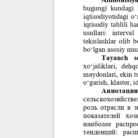
bugungi  kundagi  h
iqtisodiyotidagi o‘
iqtisodiy  tahlili 
usullari:  interval
tekislashlar olib 
bo‘lgan asosiy 
mua
Tayanch  s
xo‘jaliklari,  dehq
maydonlari, ekin t
o‘garish, klaster, i
Аннотация
сельскохозяйстве
роль отрасли в 
показателей  хоз
наиболее  распро
тенденций:  расш