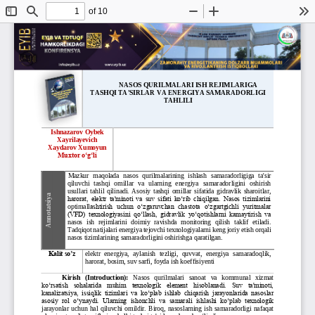
of 10
Toggle
Find
Zoom
Zoom
To
Sidebar
Out
In
Otyabr
2024
ISSN: 3060
-
4648
NASOS QURILMALARI ISH REJIMLARIGA 
TASHQI TA'SIRLAR VA ENERGIYA SAMARADORLIGI 
TAHLILI
Ishnazarov Oybek 
Xayrilayevich
Xaydarov Xumoyun 
Muxtor oʻgʻli
Mazkur  maqolada  nasos  qurilmalarining  ishlash 
samaradorligiga  ta'sir 
qiluvchi   tashqi   omillar   va   ularning   energiya   samaradorligini   oshirish 
usullari  tahlil  qilinadi.  Asosiy  tashqi  omillar  sifatida  gidravlik  sharoitlar, 
Annotatsiya
harorat, elektr ta'minoti va suv sifati ko‘rib chiqilgan. Nasos tizimlarini 
optimall
ashtirish  uchun  o‘zgaruvchan  chastota  oʻzgartgichli  yuritmalar 
(VFD)  texnologiyasini  qo‘llash,  gidravlik  yo‘qotishlarni  kamaytirish  va 
nasos  ish  rejimlarini  doimiy  ravishda  monitoring  qilish  taklif  etiladi. 
Tadqiqot natijalari energiya tejovchi texnologiya
larni keng joriy etish orqali 
nasos tizimlarining samaradorligini oshirishga qaratilgan.
Kalit so’z
elektr  energiya,  aylanish  tezligi,  quvvat,  energiya  samaradoqlik, 
harorat, bosim, suv sarfi, foyda ish koeffisiyenti
Kirish 
(Introduction):
Nasos   qurilmalari   sanoat   va   kommunal   xizmat 
ko‘rsatish  sohalarida  muhim  texnologik  element  hisoblanadi.  Suv  ta'minoti, 
kanalizatsiya,  issiqlik  tizimlari  va  ko‘plab  ishlab  chiqarish  jarayonlarida  nasoslar 
asosiy  rol  o‘ynaydi.  Ularning  ishonchli  va  samarali
ishlashi  ko‘plab  texnologik 
jarayonlar  uchun  hal  qiluvchi  omildir.  Biroq,  nasoslarning  ish samaradorligi  nafaqat 