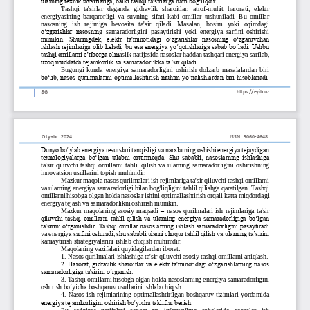
ularning texnik tavsiflariga, balki tashqi ta'sirlarga ham bog‘liqdir. 
Tashqi   ta'sirlar   deganda   gidravlik   sharoitlar,   atrof
-
muhit   harorati,   elektr 
energiyasining  barqarorligi  va  suvning  sifati  kabi  omillar  tushuniladi.  Bu  omillar 
nasosning   ish   rejimiga   bevosita   ta'sir   qiladi.   Masalan,   bosim   yoki   oqimdagi 
o‘zgarishlar  nasosnin
g  samaradorligini  pasaytirishi  yoki  energiya  sarfini  oshirishi 
mumkin.  Shuningdek,  elektr  ta'minotidagi  o‘zgarishlar  nasosning  o‘zgaruvchan 
ishlash rejimlariga olib keladi, bu esa energiya yo‘qotishlariga sabab bo‘ladi. Ushbu 
tashqi omillarni e’tiborga olm
aslik natijasida nasoslar haddan tashqari energiya sarflab, 
uzoq muddatda tejamkorlik va samaradorlikka ta’sir qiladi.
Bugungi  kunda  energiya  samaradorligini  oshirish  dolzarb  masalalardan  biri 
bo‘lib, nasos qurilmalarini optimallashtirish muhim yo‘nalishlardan biri hisoblanadi. 
86
https://eyib.uz
Otyabr
2024
ISSN: 3060
-
4648
Dunyo bo‘ylab energiya resurslari tanqisligi va narxlarning oshishi energiya tejaydigan 
texnologiyalarga bo‘lgan talabni orttirmoqda. Shu sababli, nasoslarning ishlashiga 
ta'sir  qiluvchi  tashqi  omillarni  tahlil  qilish  va  ularning  samaradorligini  oshirishni
ng 
innovatsion usullarini topish muhimdir.
Mazkur maqola nasos qurilmalari ish rejimlariga ta'sir qiluvchi tashqi omillarni 
va ularning energiya samaradorligi bilan bog'liqligini tahlil qilishga qaratilgan. Tashqi 
omillarni hisobga olgan holda nasoslar ishini optimallashtirish orqali katta miqdorda
gi 
energiya tejash va samaradorlikni oshirish mumkin.
Mazkur  maqolaning  asosiy  maqsadi 
–
nasos  qurilmalari  ish  rejimlariga  ta'sir 
qiluvchi tashqi omillarni tahlil qilish va ularning energiya samaradorligiga bo‘lgan 
ta'sirini o‘rganishdir. Tashqi omillar nasoslarning ishlash samaradorligini pasaytiradi 
va ener
giya sarfini oshiradi, shu sababli ularni chuqur tahlil qilish va ularning ta’sirini 
kamaytirish strategiyalarini ishlab chiqish muhimdir. 
Maqolaning vazifalari quyidagilardan iborat:
1. Nasos qurilmalari ishlashiga ta'sir qiluvchi asosiy tashqi omillarni aniqlash.
2. Harorat, gidravlik sharoitlar va elektr ta'minotidagi o‘zgarishlarning nasos 
samaradorligiga ta'sirini o‘rganish.
3. Tashqi omillarni hisobga olgan holda nasoslarning energiya samaradorligini 
oshirish bo‘yicha boshqaruv usullarini ishlab chiqish.
4.  Nasos  ish  rejimlarining  optimallashtirilgan  boshqaruv  tizimlari  yordamida 
energiya tejamkorligini oshirish bo‘yicha takliflar berish.
Bu   tadqiqot   natijalari   sanoat   va   infratuzilma   sohalarida   nasoslar   ish 