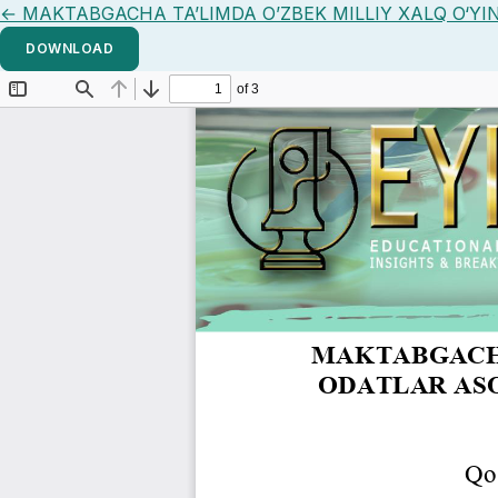
Return to Article Details
←
MAKTABGACHA TA’LIMDA O’ZBEK MILLIY XALQ O‘Y
DOWNLOAD