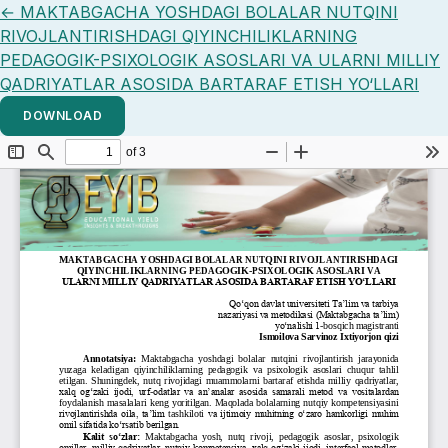
Return to Article Details
←
MAKTABGACHA YOSHDAGI BOLALAR NUTQINI
RIVOJLANTIRISHDAGI QIYINCHILIKLARNING
PEDAGOGIK-PSIXOLOGIK ASOSLARI VA ULARNI MILLIY
QADRIYATLAR ASOSIDA BARTARAF ETISH YO‘LLARI
DOWNLOAD