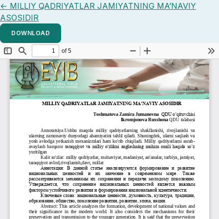
Return to Article Details
←
MILLIY QADRIYATLAR JAMIYATNING MA’NAVIY
ASOSIDIR
DOWNLOAD