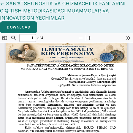
Return to Article Details
←
SAN’ATSHUNOSLIK VA CHIZMACHILIK FANLARINI
OʻQITISH METODIKASIDAGI MUAMMOLAR VA
INNOVATSION YECHIMLAR
DOWNLOAD