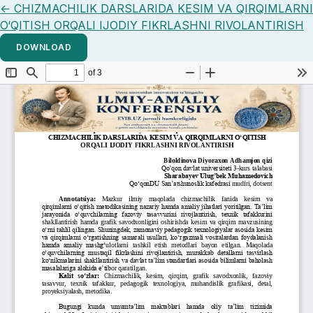
Return to Article Details
←
CHIZMACHILIK DARSLARIDA KESIM VA QIRQIMLARNI
O‘QITISH ORQALI IJODIY FIKRLASHNI RIVOLANTIRISH
DOWNLOAD