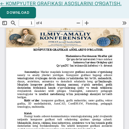
Return to Article Details
←
KOMPYUTER GRAFIKASI ASOSLARINI O‘RGATISH.
DOWNLOAD