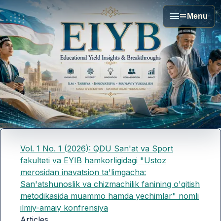
Menu
Vol. 1 No. 1 (2026): QDU San'at va Sport
fakulteti va EYIB hamkorligidagi "Ustoz
merosidan inavatsion ta'limgacha:
San'atshunoslik va chizmachilik fanining o'qitish
metodikasida muammo hamda yechimlar" nomli
ilmiy-amaiy konfrensiya
Articles