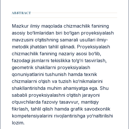
ABSTRACT
Mazkur ilmiy maqolada chizmachilik fanining
asosiy bo‘limlaridan biri bo‘lgan proyeksiyalash
mavzusini o‘qitishning samarali usullari ilmiy-
metodik jihatdan tahlil qilinadi. Proyeksiyalash
chizmachilik fanining nazariy asosi bo‘lib,
fazodagi jismlarni tekislikka to‘g‘ri tasvirlash,
geometrik shakllarni proyeksiyalash
qonuniyatlarini tushunish hamda texnik
chizmalarni o‘qish va tuzish ko‘nikmalarini
shakllantirishda muhim ahamiyatga ega. Shu
sababli proyeksiyalashni o‘qitish jarayoni
o‘quvchilarda fazoviy tasavvur, mantiqiy
fikrlash, tahlil qilish hamda grafik savodxonlik
kompetensiyalarini rivojlantirishga yo‘naltirilishi
lozim.