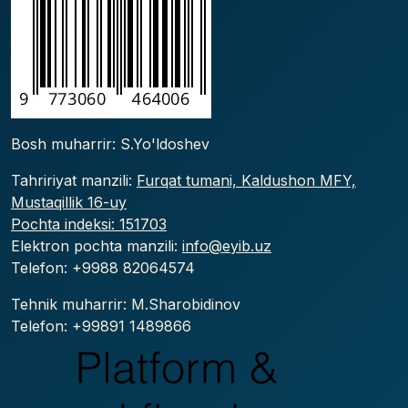
Bosh muharrir: S.Yo'ldoshev
Tahririyat manzili:
Furqat tumani, Kaldushon MFY,
Mustaqillik 16-uy
Pochta indeksi: 151703
Elektron pochta manzili:
info@eyib.uz
Telefon: +9988
82064574
Tehnik muharrir: M.Sharobidinov
Telefon: +99891 1489866